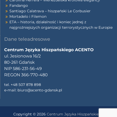
Fandango
Santiago Calatrava – hiszpański Le Corbusier
Mortadelo i Filemon
ETA – historia, działalność i koniec jednej z
najgroźniejszych organizacji terrorystycznych w Europie
Dane teleadresowe
Centrum Języka Hiszpańskiego ACENTO
ul. Jesionowa 16/2
80-261 Gdańsk
NIP 586-231-56-49
REGON 366-770-480
tel. +48 507 878 898
e-mail:
biuro@acento-gdansk.pl
Copyright © 2026
Centrum Języka Hiszpańskiego