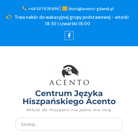
+48 507 878 898
biuro@acento-gdansk.pl
Trwa nabór do wakacyjnej grupy podstawowej - wtorki
18:30 i czwartki 18:00
Centrum Języka
Hiszpańskiego Acento
Miłość do Hiszpanii nie jedno ma imię