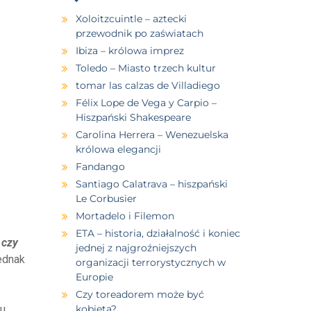
Xoloitzcuintle – aztecki
przewodnik po zaświatach
Ibiza – królowa imprez
Toledo – Miasto trzech kultur
tomar las calzas de Villadiego
Félix Lope de Vega y Carpio –
Hiszpański Shakespeare
Carolina Herrera – Wenezuelska
królowa elegancji
Fandango
Santiago Calatrava – hiszpański
Le Corbusier
Mortadelo i Filemon
ETA – historia, działalność i koniec
:
czy
jednej z najgroźniejszych
ednak
organizacji terrorystycznych w
Europie
Czy toreadorem może być
lu
kobieta?