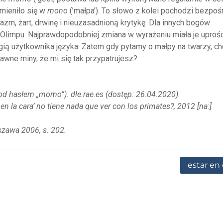
zmieniło się w
mono
(’małpa’). To słowo z kolei pochodzi bezpoś
zm, żart, drwinę i nieuzasadnioną krytykę. Dla innych bogów
z Olimpu. Najprawdopodobniej zmiana w wyrażeniu miała je uprośc
ią użytkownika języka. Zatem gdy pytamy o małpy na twarzy, ch
bawne miny, że mi się tak przypatrujesz?
d hasłem „momo”): dle.rae.es (dostęp: 26.04.2020).
n la cara’ no tiene nada que ver con los primates?, 2012 [na:]
szawa 2006, s. 202.
estar en 