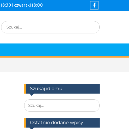
18:30 i czwartki 18:00
Szukaj idiomu
Ostatnio dodane wpisy