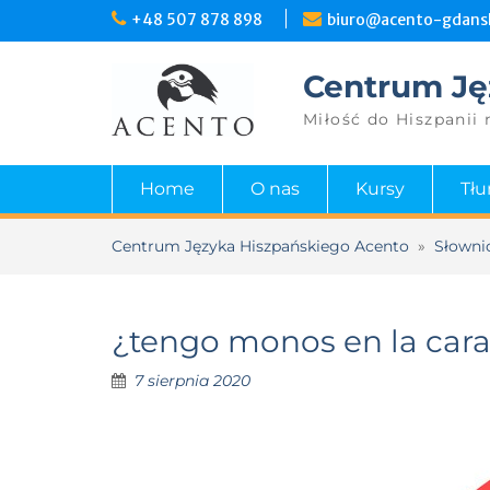
+48 507 878 898
biuro@acento-gdansk
Centrum Ję
Miłość do Hiszpanii 
Home
O nas
Kursy
Tł
Centrum Języka Hiszpańskiego Acento
»
Słowni
¿tengo monos en la car
7 sierpnia 2020