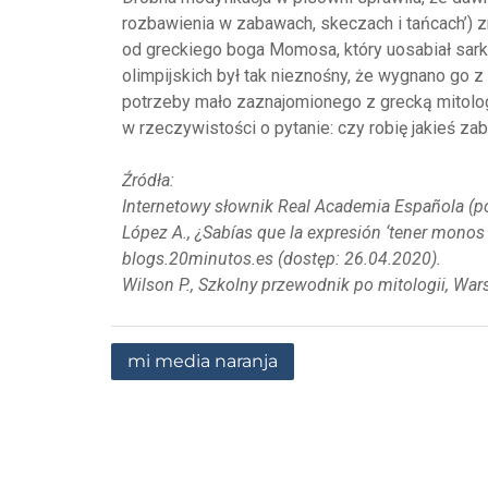
rozbawienia w zabawach, skeczach i tańcach’) 
od greckiego boga Momosa, który uosabiał sarka
olimpijskich był tak nieznośny, że wygnano go 
potrzeby mało zaznajomionego z grecką mitolog
w rzeczywistości o pytanie: czy robię jakieś za
Źródła:
Internetowy słownik Real Academia Española (po
López A., ¿Sabías que la expresión ‘tener monos e
blogs.20minutos.es (dostęp: 26.04.2020).
Wilson P., Szkolny przewodnik po mitologii, War
mi media naranja