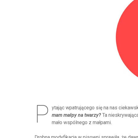
P
ytając wpatrującego się na nas ciekaw
mam małpy na twarzy?
Ta nieskrywająca
mało wspólnego z małpami.
Drobna modyfikacja w pisowni sprawiła, że da