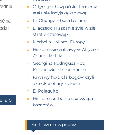
rednio
O tym jak hiszpańska tancerka
stała się indyjską królową
La Chunga – bosa bailaora
ić na
odzi
Dlaczego Hiszpanie żyją w złej
strefie czasowej?
Marbella – Miami Europy
Hiszpańskie enklawy w Afryce –
Ceuta i Melilla
Georgina Rodríguez – od
Kopciuszka do milionerki
Krwawy hołd dla bogów czyli
azteckie ofiary z dzieci
El Polaquito
Hiszpańsko-francuska wyspa
el ajo
bażantów
Archiwum wpisów