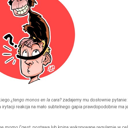
skiego
¿tengo monos en la cara?
zadajemy mu dosłownie pytanie
 irytacji reakcja na mało subtelnego gapia prawdopodobnie ma j
wne
momo
(’gest, postawa lub kpina wykonywane regularnie w ce