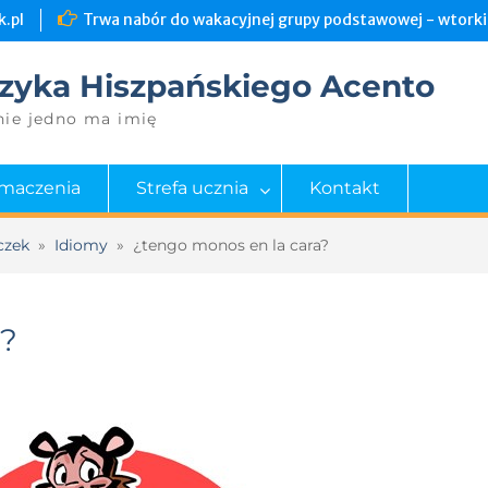
.pl
Trwa nabór do wakacyjnej grupy podstawowej - wtorki 
zyka Hiszpańskiego Acento
nie jedno ma imię
umaczenia
Strefa ucznia
Kontakt
czek
»
Idiomy
»
¿tengo monos en la cara?
a?