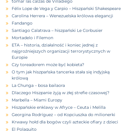
tomar las calzas de Villadiego
Félix Lope de Vega y Carpio – Hiszpański Shakespeare
Carolina Herrera – Wenezuelska królowa elegancji
Fandango
Santiago Calatrava – hiszpański Le Corbusier
Mortadelo i Filemon
ETA – historia, działalność i koniec jednej z
najgroźniejszych organizacji terrorystycznych w
Europie
Czy toreadorem może być kobieta?
O tym jak hiszpańska tancerka stała się indyjską
królową
La Chunga – bosa bailaora
Dlaczego Hiszpanie żyją w złej strefie czasowej?
Marbella – Miami Europy
Hiszpańskie enklawy w Afryce – Ceuta i Melilla
Georgina Rodríguez – od Kopciuszka do milionerki
Krwawy hołd dla bogów czyli azteckie ofiary z dzieci
El Polaquito