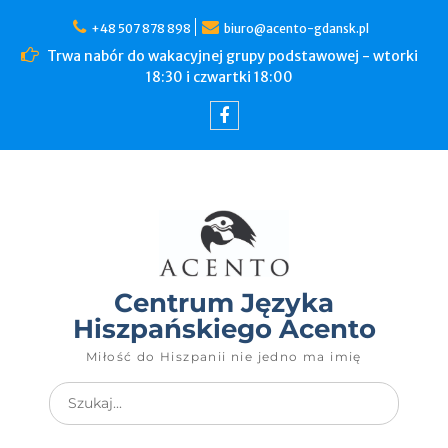
Skip
to
+48 507 878 898
biuro@acento-gdansk.pl
content
Trwa nabór do wakacyjnej grupy podstawowej - wtorki
18:30 i czwartki 18:00
Facebook
Centrum Języka
Hiszpańskiego Acento
Miłość do Hiszpanii nie jedno ma imię
Search
for: