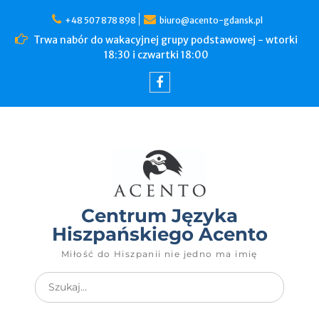
Skip
to
+48 507 878 898
biuro@acento-gdansk.pl
content
Trwa nabór do wakacyjnej grupy podstawowej - wtorki
18:30 i czwartki 18:00
Facebook
Centrum Języka
Hiszpańskiego Acento
Miłość do Hiszpanii nie jedno ma imię
Search
for: