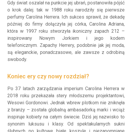
Gdy świat oszalał na punkcie jej ubrań, postanowiła pójść
o krok dalej. tak w 1988 roku narodziły się pierwsze
perfumy Carolina Herrera. Ich sukces sprawił, że dekadę
później do firmy dołączyła jej córka, Carolina Adriana,
która w 1997 roku stworzyła ikoniczny zapach 212 –
inspirowany Nowym Jorkiem i jego kodem
telefonicznym. Zapachy Herrery, podobnie jak jej moda,
są eleganckie, ponadczasowe, ale zawsze z odrobiną
swobody.
Koniec ery czy nowy rozdział?
Po 37 latach zarządzania imperium Carolina Herrera w
2018 roku przekazała stery młodszemu projektantowi,
Wesowi Gordonowi. Jednak wbrew plotkom nie zniknęła
z branży – została globalną ambasadorką marki i wciąż
inspiruje kobiety na całym świecie. Dziś jej nazwisko to
synonim luksusu i klasy. Od spektakularnych sukni
ślubnych po kultowe białe koszule i niezapomniane