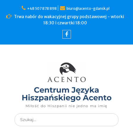
+48 507 878 898
biuro@acento-gdansk.pl
Trwa nabór do wakacyjnej grupy podstawowej - wtorki
18:30 i czwartki 18:00
Centrum Języka
Hiszpańskiego Acento
Miłość do Hiszpanii nie jedno ma imię