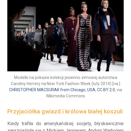
Modelki na pokazie kolekcji jesienno-zimowej autorstwa
Caroliny Herrery na New York Fashion Week (luty 2014) [na:]
CHRISTOPHER MACSURAK from Chicago, USA
,
CC BY 2.0
, via
Wikimedia Commons
Przyjaciółka gwiazd i królowa białej koszuli
Kiedy trafiła do amerykańskiej socjety, błyskawicznie
zaprzyjaźniła się z Mickiem Jaggerem, Andym Warholem