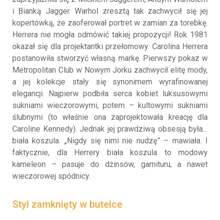
i Bianką Jagger. Warhol zresztą tak zachwycił się jej
kopertówką, że zaoferował portret w zamian za torebkę.
Herrera nie mogła odmówić takiej propozycji! Rok 1981
okazał się dla projektantki przełomowy. Carolina Herrera
postanowiła stworzyć własną markę. Pierwszy pokaz w
Metropolitan Club w Nowym Jorku zachwycił elitę mody,
a jej kolekcje stały się synonimem wyrafinowanej
elegancji. Najpierw podbiła serca kobiet luksusowymi
sukniami wieczorowymi, potem – kultowymi sukniami
ślubnymi (to właśnie ona zaprojektowała kreację dla
Caroline Kennedy). Jednak jej prawdziwą obsesją była…
biała koszula. „Nigdy się nimi nie nudzę” – mawiała. I
faktycznie, dla Herrery biała koszula to modowy
kameleon – pasuje do dżinsów, garnituru, a nawet
wieczorowej spódnicy.
Styl zamknięty w butelce