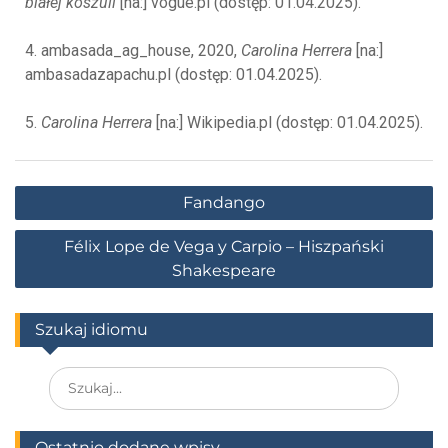
białej koszuli
[na:] vogue.pl (dostęp: 01.04.2025).
4. ambasada_ag_house, 2020,
Carolina Herrera
[na:]
ambasadazapachu.pl (dostęp: 01.04.2025).
5.
Carolina Herrera
[na:] Wikipedia.pl (dostęp: 01.04.2025).
Fandango
Félix Lope de Vega y Carpio – Hiszpański
Shakespeare
Szukaj idiomu
Ostatnio dodane wpisy