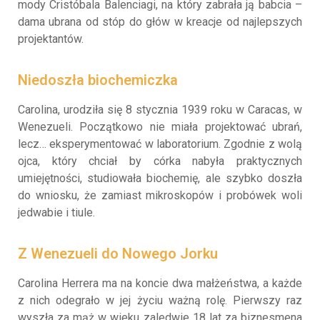
mody Cristóbala Balenciagi, na który zabrała ją babcia –
dama ubrana od stóp do głów w kreacje od najlepszych
projektantów.
Niedoszła biochemiczka
Carolina, urodziła się 8 stycznia 1939 roku w Caracas, w
Wenezueli. Początkowo nie miała projektować ubrań,
lecz… eksperymentować w laboratorium. Zgodnie z wolą
ojca, który chciał by córka nabyła praktycznych
umiejętności, studiowała biochemię, ale szybko doszła
do wniosku, że zamiast mikroskopów i probówek woli
jedwabie i tiule.
Z Wenezueli do Nowego Jorku
Carolina Herrera ma na koncie dwa małżeństwa, a każde
z nich odegrało w jej życiu ważną rolę. Pierwszy raz
wyszła za mąż w wieku zaledwie 18 lat za biznesmena