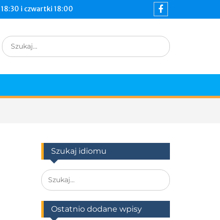
18:30 i czwartki 18:00
Facebook
Search
for:
Szukaj idiomu
Search
for:
Ostatnio dodane wpisy