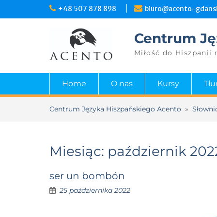
Skip
+48 507 878 898
biuro@acento-gdansk
to
content
Centrum Ję
Miłość do Hiszpanii 
Home
O nas
Kursy
Tł
Centrum Języka Hiszpańskiego Acento
»
Słowni
Miesiąc:
październik 202
ser un bombón
25 października 2022