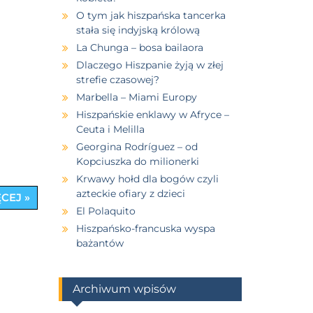
O tym jak hiszpańska tancerka
stała się indyjską królową
La Chunga – bosa bailaora
Dlaczego Hiszpanie żyją w złej
strefie czasowej?
Marbella – Miami Europy
Hiszpańskie enklawy w Afryce –
Ceuta i Melilla
Georgina Rodríguez – od
Kopciuszka do milionerki
Krwawy hołd dla bogów czyli
azteckie ofiary z dzieci
CEJ »
El Polaquito
Hiszpańsko-francuska wyspa
bażantów
Archiwum wpisów