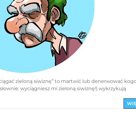
ciągać zieloną siwiznę” to martwić lub denerwować kogo
osłownie: wyciągniesz mi zieloną siwiznę!) wykrzykują
WIĘ