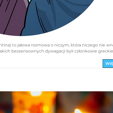
ntina) to jałowa rozmowa o niczym, która niczego nie wn
takich bezsensownych dywagacji byli członkowie grecki
WIĘ