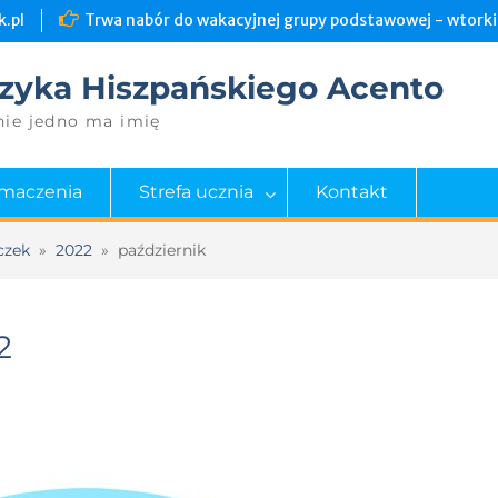
.pl
Trwa nabór do wakacyjnej grupy podstawowej - wtorki 
zyka Hiszpańskiego Acento
nie jedno ma imię
umaczenia
Strefa ucznia
Kontakt
czek
»
2022
»
październik
2