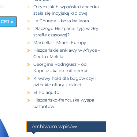
p.
O tym jak hiszpańska tancerka
stała się indyjską królową
La Chunga – bosa bailaora
CEJ »
Dlaczego Hiszpanie żyją w złej
strefie czasowej?
Marbella – Miami Europy
Hiszpańskie enklawy w Afryce –
Ceuta i Melilla
Georgina Rodríguez – od
Kopciuszka do milionerki
Krwawy hołd dla bogów czyli
azteckie ofiary z dzieci
El Polaquito
Hiszpańsko-francuska wyspa
bażantów
Archiwum wpisów