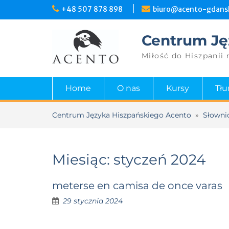
Skip
+48 507 878 898
biuro@acento-gdansk
to
content
Centrum Ję
Miłość do Hiszpanii 
Home
O nas
Kursy
Tł
Centrum Języka Hiszpańskiego Acento
»
Słowni
Miesiąc:
styczeń 2024
meterse en camisa de once varas
29 stycznia 2024