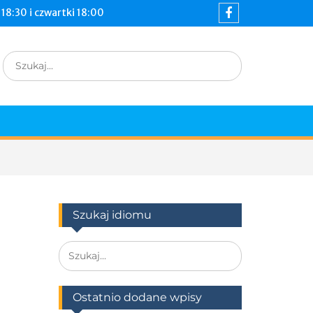
18:30 i czwartki 18:00
Facebook
Search
for:
Szukaj idiomu
Search
for:
Ostatnio dodane wpisy