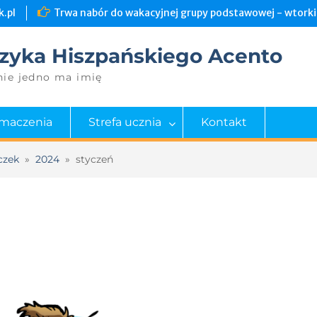
.pl
Trwa nabór do wakacyjnej grupy podstawowej - wtorki 
zyka Hiszpańskiego Acento
nie jedno ma imię
umaczenia
Strefa ucznia
Kontakt
czek
»
2024
»
styczeń