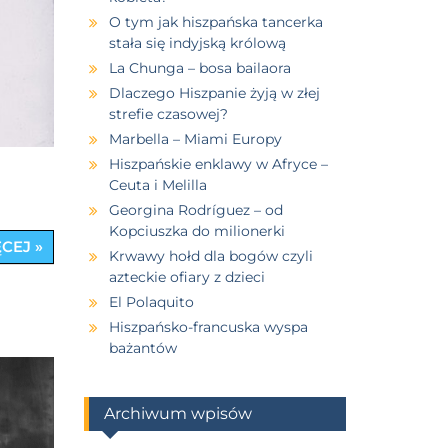
O tym jak hiszpańska tancerka
stała się indyjską królową
La Chunga – bosa bailaora
Dlaczego Hiszpanie żyją w złej
strefie czasowej?
Marbella – Miami Europy
Hiszpańskie enklawy w Afryce –
Ceuta i Melilla
Georgina Rodríguez – od
Kopciuszka do milionerki
CEJ »
Krwawy hołd dla bogów czyli
azteckie ofiary z dzieci
El Polaquito
Hiszpańsko-francuska wyspa
bażantów
Archiwum wpisów