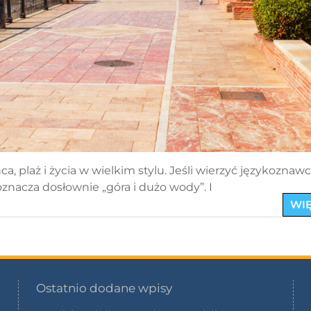
ca, plaż i życia w wielkim stylu. Jeśli wierzyć językoznaw
znacza dosłownie „góra i dużo wody”. I
WIĘ
Ostatnio dodane wpisy