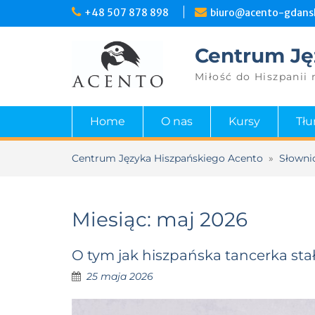
Skip
+48 507 878 898
biuro@acento-gdansk
to
content
Centrum Ję
Miłość do Hiszpanii 
Home
O nas
Kursy
Tł
Centrum Języka Hiszpańskiego Acento
»
Słowni
Miesiąc:
maj 2026
O tym jak hiszpańska tancerka stał
25 maja 2026