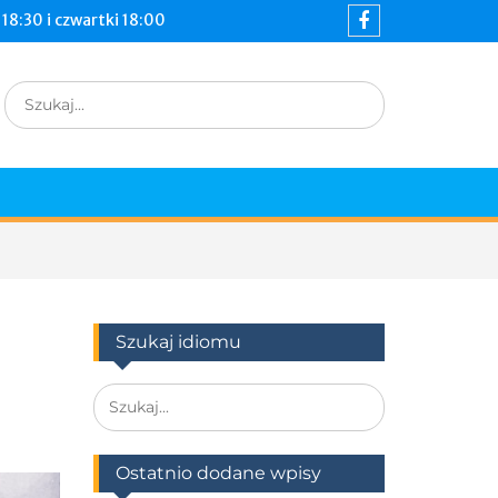
18:30 i czwartki 18:00
Facebook
Search
for:
Szukaj idiomu
Search
for:
Ostatnio dodane wpisy