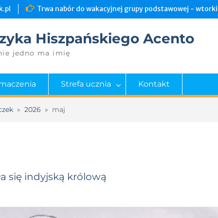
.pl
Trwa nabór do wakacyjnej grupy podstawowej - wtorki 
zyka Hiszpańskiego Acento
nie jedno ma imię
umaczenia
Strefa ucznia
Kontakt
czek
»
2026
»
maj
a się indyjską królową