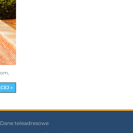
com,
CEJ »
Dane teleadresowe