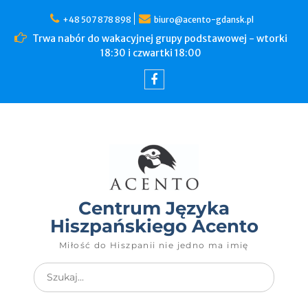
+48 507 878 898
biuro@acento-gdansk.pl
Trwa nabór do wakacyjnej grupy podstawowej - wtorki
18:30 i czwartki 18:00
Centrum Języka
Hiszpańskiego Acento
Miłość do Hiszpanii nie jedno ma imię