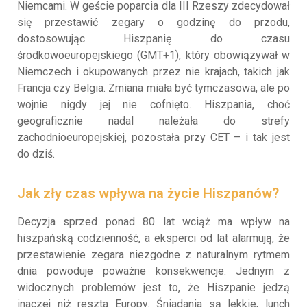
Niemcami. W geście poparcia dla III Rzeszy zdecydował
się przestawić zegary o godzinę do przodu,
dostosowując Hiszpanię do czasu
środkowoeuropejskiego (GMT+1), który obowiązywał w
Niemczech i okupowanych przez nie krajach, takich jak
Francja czy Belgia. Zmiana miała być tymczasowa, ale po
wojnie nigdy jej nie cofnięto. Hiszpania, choć
geograficznie nadal należała do strefy
zachodnioeuropejskiej, pozostała przy CET – i tak jest
do dziś.
Jak zły czas wpływa na życie Hiszpanów?
Decyzja sprzed ponad 80 lat wciąż ma wpływ na
hiszpańską codzienność, a eksperci od lat alarmują, że
przestawienie zegara niezgodne z naturalnym rytmem
dnia powoduje poważne konsekwencje. Jednym z
widocznych problemów jest to, że Hiszpanie jedzą
inaczej niż reszta Europy. Śniadania są lekkie, lunch