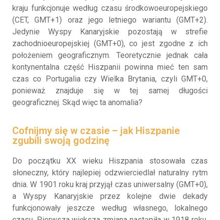
kraju funkcjonuje według czasu środkowoeuropejskiego
(CET, GMT+1) oraz jego letniego wariantu (GMT+2).
Jedynie Wyspy Kanaryjskie pozostają w strefie
zachodnioeuropejskiej (GMT+0), co jest zgodne z ich
położeniem geograficznym. Teoretycznie jednak cała
kontynentalna część Hiszpanii powinna mieć ten sam
czas co Portugalia czy Wielka Brytania, czyli GMT+0,
ponieważ znajduje się w tej samej długości
geograficznej. Skąd więc ta anomalia?
Cofnijmy się w czasie – jak Hiszpanie
zgubili swoją godzinę
Do początku XX wieku Hiszpania stosowała czas
słoneczny, który najlepiej odzwierciedlał naturalny rytm
dnia. W 1901 roku kraj przyjął czas uniwersalny (GMT+0),
a Wyspy Kanaryjskie przez kolejne dwie dekady
funkcjonowały jeszcze według własnego, lokalnego
czasu. Pierwsza większa zmiana nastąpiła w 1918 roku,