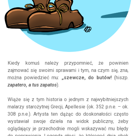
Kiedy komuś należy przypomnieć, że powinien
zajmować się swoimi sprawami i tym, na czym się, zna,
można powiedzieć mu:
„szewcze, do butów!
(hiszp.
zapatero, a tus zapatos
).
Wiąże się z tym historia o jednym z najwybitniejszych
malarzy starożytnej Grecji, Apellesie (ok. 352 p.n.e. – ok.
308 p.n.e.). Artysta ten dążąc do doskonałości często
wystawiał swoje dzieła na widok publiczny, żeby
oglądający je przechodnie mogli wskazywać mu błędy
do poprawienia. Legenda głosi, że któregoś dnia obok