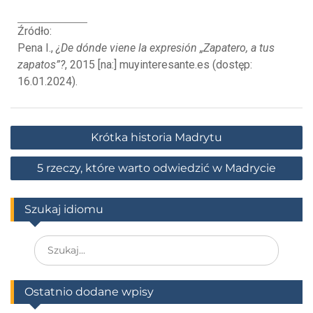
Źródło:
Pena I.,
¿De dónde viene la expresión „Zapatero, a tus
zapatos”?
, 2015 [na:] muyinteresante.es (dostęp:
16.01.2024).
Krótka historia Madrytu
5 rzeczy, które warto odwiedzić w Madrycie
Szukaj idiomu
Ostatnio dodane wpisy