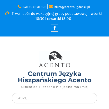
+48 507 878 898
biuro@acento-gdansk.pl
Trwa nabór do wakacyjnej grupy podstawowej - wtorki
18:30 i czwartki 18:00
Centrum Języka
Hiszpańskiego Acento
Miłość do Hiszpanii nie jedno ma imię