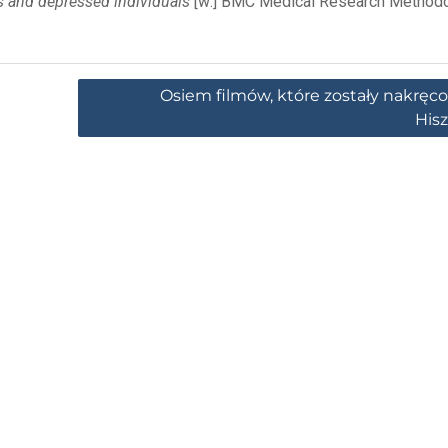
us and depressed individuals
[w:] BMC Medical Research Methodo
Osiem filmów, które zostały nakręc
Hisz