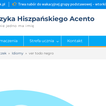
.pl
Trwa nabór do wakacyjnej grupy podstawowej - wtorki 
zyka Hiszpańskiego Acento
nie jedno ma imię
umaczenia
Strefa ucznia
Kontakt
czek
»
Idiomy
»
ver todo negro