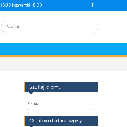
18:30 i czwartki 18:00
Szukaj idiomu
Ostatnio dodane wpisy