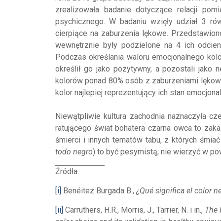
zrealizowała badanie dotyczące relacji po
psychicznego. W badaniu wzięły udział 3 ró
cierpiące na zaburzenia lękowe. Przedstawion
wewnętrznie były podzielone na 4 ich odcien
Podczas określania waloru emocjonalnego kolo
określił go jako pozytywny, a pozostali jako 
kolorów ponad 80% osób z zaburzeniami lękowym
kolor najlepiej reprezentujący ich stan emocjonal
Niewątpliwie kultura zachodnia naznaczyła cz
ratującego świat bohatera czarna owca to zaka
śmierci i innych tematów tabu, z których śmia
todo negro
) to być pesymistą, nie wierzyć w p
Źródła:
[i]
Benéitez Burgada B.,
¿Qué significa el color n
[ii]
Carruthers, H.R., Morris, J., Tarrier, N. i in.,
The 