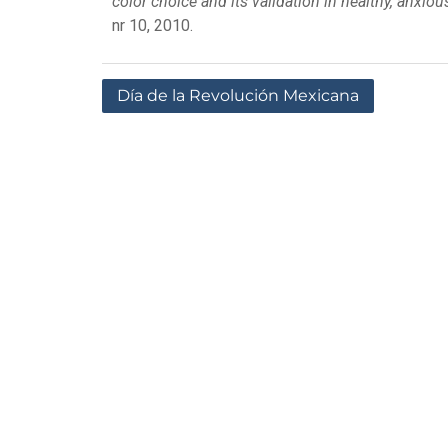
color choice and its validation in healthy, anxio
nr 10, 2010.
Día de la Revolución Mexicana