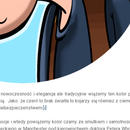
nowoczesność i elegancja ale tradycyjnie wiążemy ten kolor 
ą. Jako że czerń to brak światła to kojarzy się również z cie
i niebezpieczeństwem.
[i]
ocje i wtedy powiążemy kolor czarny ze smutkiem i samotnoś
yteckiego w Manchester pod kierownictwem doktora Petera Who