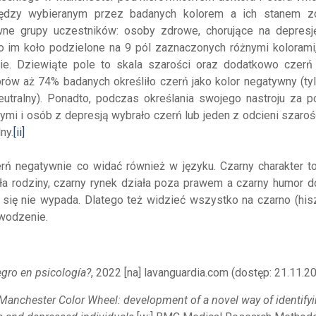
między wybieranym przez badanych kolorem a ich stanem z
wne grupy uczestników: osoby zdrowe, chorujące na depresj
o im koło podzielone na 9 pól zaznaczonych różnymi kolorami,
ie. Dziewiąte pole to skala szarości oraz dodatkowo czerń i
rów aż 74% badanych określiło czerń jako kolor negatywny (ty
neutralny). Ponadto, podczas określania swojego nastroju za 
i i osób z depresją wybrało czerń lub jeden z odcieni szarośc
ny.
[ii]
erń negatywnie co widać również w języku. Czarny charakter t
ła rodziny, czarny rynek działa poza prawem a czarny humor d
ć się nie wypada. Dlatego też widzieć wszystko na czarno (hi
owodzenie.
egro en psicología?
, 2022 [na] lavanguardia.com (dostęp: 21.11.20
Manchester Color Wheel: development of a novel way of identify