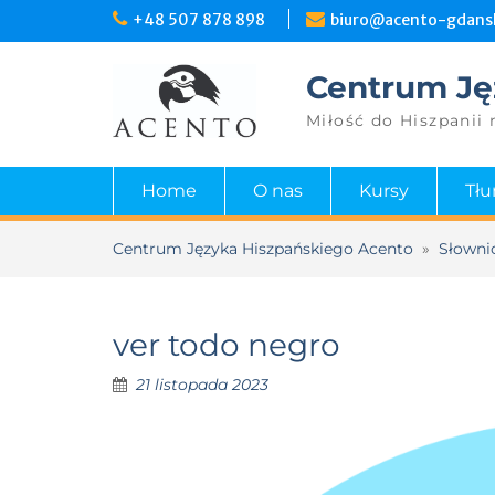
+48 507 878 898
biuro@acento-gdansk
Centrum Ję
Miłość do Hiszpanii 
Home
O nas
Kursy
Tł
Centrum Języka Hiszpańskiego Acento
»
Słowni
ver todo negro
21 listopada 2023