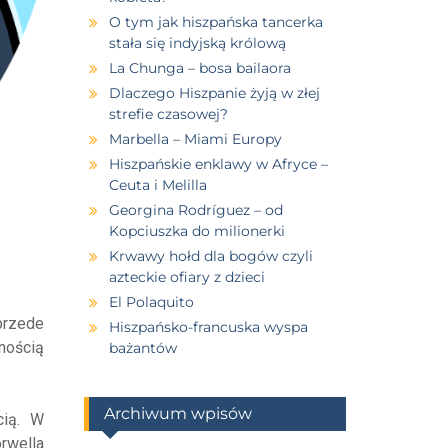
O tym jak hiszpańska tancerka
stała się indyjską królową
La Chunga – bosa bailaora
Dlaczego Hiszpanie żyją w złej
strefie czasowej?
Marbella – Miami Europy
Hiszpańskie enklawy w Afryce –
Ceuta i Melilla
Georgina Rodríguez – od
Kopciuszka do milionerki
Krwawy hołd dla bogów czyli
azteckie ofiary z dzieci
El Polaquito
przede
Hiszpańsko-francuska wyspa
mnością
bażantów
Archiwum wpisów
cią. W
rwella