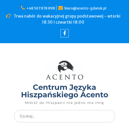
+48 507 878 898
biuro@acento-gdansk.pl
Trwa nabór do wakacyjnej grupy podstawowej - wtorki
18:30 i czwartki 18:00
Centrum Języka
Hiszpańskiego Acento
Miłość do Hiszpanii nie jedno ma imię