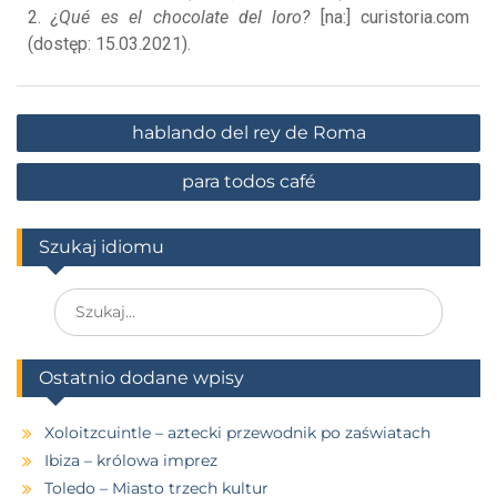
2.
¿Qué es el chocolate del loro?
[na:] curistoria.com
(dostęp: 15.03.2021).
hablando del rey de Roma
para todos café
Szukaj idiomu
Ostatnio dodane wpisy
Xoloitzcuintle – aztecki przewodnik po zaświatach
Ibiza – królowa imprez
Toledo – Miasto trzech kultur