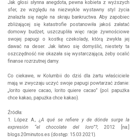
Jak głosi słynna anegdota, pewna kobieta z wyższych
sfer, ze względu na niezwykle wystawny styl życia
znalazła się nagle na skraju bankructwa. Aby zapobiec
zbliżającej się katastrofie postanowiła jakoś załatać
domowy budżet, uszczupliła więc racje żywnościowe
swojej papugi o kostkę czekolady, którą zwykła jej
dawać na deser. Jak łatwo się domyślić, niestety ta
oszczędność nie okazała się wystarczająca, żeby ocalić
finanse rozrzutnej damy.
Co ciekawe, w Kolumbii do dziś dla żartu właściciele
mają w zwyczaju uczyć swoje papugi powtarzać zdanie:
„lorito quiere cacao, lorito quiere cacao” (pol. papużka
chce kakao, papużka chce kakao).
Źródła:
1. López A., ¿
A qué se refiere y de dónde surge la
expresión “el chocolate del loro”?
, 2012 [na:]
blogs.20minutos.es (dostęp: 15.03.2021).