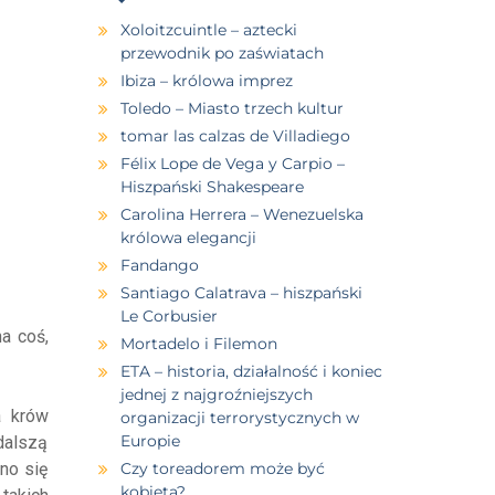
Xoloitzcuintle – aztecki
przewodnik po zaświatach
Ibiza – królowa imprez
Toledo – Miasto trzech kultur
tomar las calzas de Villadiego
Félix Lope de Vega y Carpio –
Hiszpański Shakespeare
Carolina Herrera – Wenezuelska
królowa elegancji
Fandango
Santiago Calatrava – hiszpański
Le Corbusier
na coś,
Mortadelo i Filemon
ETA – historia, działalność i koniec
jednej z najgroźniejszych
a krów
organizacji terrorystycznych w
Europie
dalszą
no się
Czy toreadorem może być
kobieta?