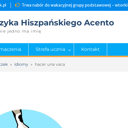
.pl
Trwa nabór do wakacyjnej grupy podstawowej - wtorki 
zyka Hiszpańskiego Acento
nie jedno ma imię
umaczenia
Strefa ucznia
Kontakt
czek
»
Idiomy
»
hacer una vaca