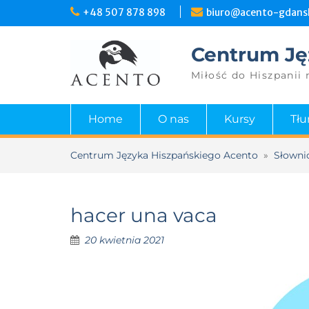
+48 507 878 898
biuro@acento-gdansk
Centrum Ję
Miłość do Hiszpanii 
Home
O nas
Kursy
Tł
Centrum Języka Hiszpańskiego Acento
»
Słowni
hacer una vaca
20 kwietnia 2021