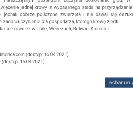
u, nieszczęsnym pasterzom zaczynał doskwierać głód. W 
więcenie jednej krowy z wypasanego stada na przyrządzenie 
ł jednak dobrze policzone zwierzęta i nie dawał się oszuk
ne zadośćuczynienie dla gospodarza, którego krowę zjedli.
, ale również w Chile, Wenezueli, Boliwii i Kolumbii.
otimerica.com (dostęp: 16.04.2021).
a
(dostęp: 16.04.2021).
echar un 