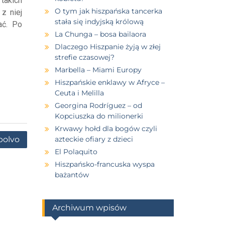
takich
O tym jak hiszpańska tancerka
z niej
stała się indyjską królową
ać. Po
La Chunga – bosa bailaora
Dlaczego Hiszpanie żyją w złej
strefie czasowej?
Marbella – Miami Europy
Hiszpańskie enklawy w Afryce –
Ceuta i Melilla
Georgina Rodríguez – od
Kopciuszka do milionerki
Krwawy hołd dla bogów czyli
polvo
azteckie ofiary z dzieci
El Polaquito
Hiszpańsko-francuska wyspa
bażantów
Archiwum wpisów