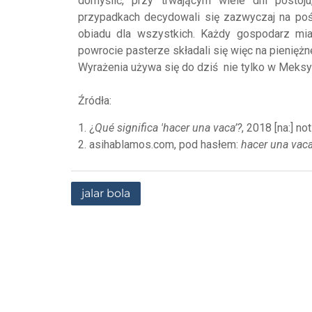
domyślić, przy trwającym wiele dni postoj
przypadkach decydowali się zazwyczaj na poś
obiadu dla wszystkich. Każdy gospodarz mia
powrocie pasterze składali się więc na pienięż
Wyrażenia używa się do dziś nie tylko w Meksyku
Źródła:
1. ¿
Qué significa 'hacer una vaca’?
, 2018 [na:] n
2. asihablamos.com, pod hasłem:
hacer una vac
jalar bola