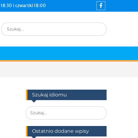
18:30 i czwartki 18:00
Szukaj idiomu
Ostatnio dodane wpisy