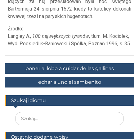
idących za nią prześladowań była noc świętego
Bartłomieja 24 sierpnia 1572 kiedy to katolicy dokonali
krwawej rzezi na paryskich hugenotach.
Źródło:
Langley A.,
100 największych tyranów
, tłum. M. Kociołek,
Wyd. Podsiedlik-Raniowski i Spółka, Poznań 1996, s. 35.
poner al lobo a cuidar de las gallinas
echar a uno el sambenito
Szukaj idiomu
Ostatnio dodane wpisy