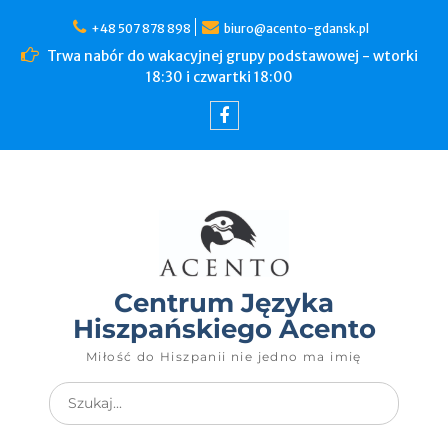
+48 507 878 898
biuro@acento-gdansk.pl
Trwa nabór do wakacyjnej grupy podstawowej - wtorki
18:30 i czwartki 18:00
Centrum Języka
Hiszpańskiego Acento
Miłość do Hiszpanii nie jedno ma imię