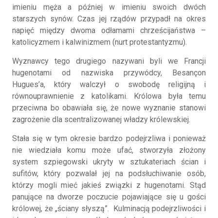
imieniu męża a później w imieniu swoich dwóch
starszych synów. Czas jej rządów przypadł na okres
napięć między dwoma odłamami chrześcijaństwa –
katolicyzmem i kalwinizmem (nurt protestantyzmu).
Wyznawcy tego drugiego nazywani byli we Francji
hugenotami od nazwiska przywódcy, Besançon
Hugues’a, który walczył o swobodę religijną i
równouprawnienie z katolikami. Królowa była temu
przeciwna bo obawiała się, że nowe wyznanie stanowi
zagrożenie dla scentralizowanej władzy królewskiej.
Stała się w tym okresie bardzo podejrzliwa i ponieważ
nie wiedziała komu może ufać, stworzyła złożony
system szpiegowski ukryty w sztukateriach ścian i
sufitów, który pozwalał jej na podsłuchiwanie osób,
którzy mogli mieć jakieś związki z hugenotami. Stąd
panujące na dworze poczucie pojawiające się u gości
królowej, że „ściany słyszą”. Kulminacją podejrzliwości i