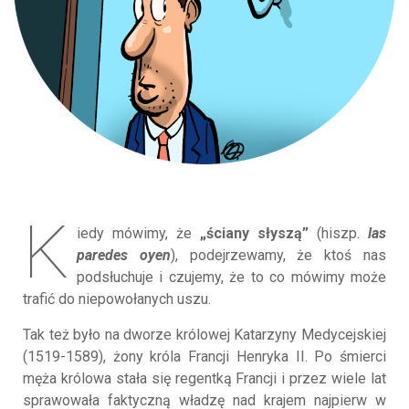
K
iedy mówimy, że
„ściany słyszą”
(hiszp.
las
paredes oyen
), podejrzewamy, że ktoś nas
podsłuchuje i czujemy, że to co mówimy może
trafić do niepowołanych uszu.
Tak też było na dworze królowej Katarzyny Medycejskiej
(1519-1589), żony króla Francji Henryka II. Po śmierci
męża królowa stała się regentką Francji i przez wiele lat
sprawowała faktyczną władzę nad krajem najpierw w