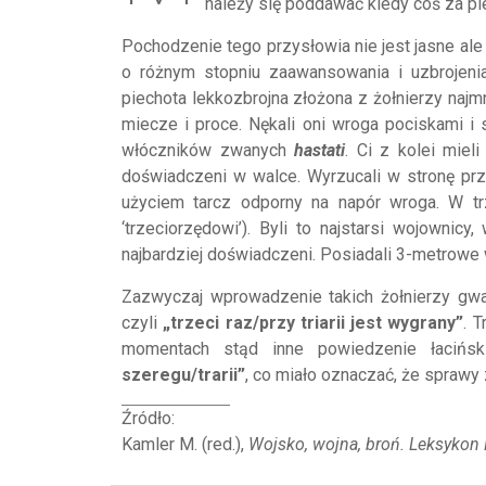
należy się poddawać kiedy coś za pi
Pochodzenie tego przysłowia nie jest jasne ale 
o różnym stopniu zaawansowania i uzbrojeni
piechota lekkozbrojna złożona z żołnierzy najm
miecze i proce. Nękali oni wroga pociskami i 
włóczników zwanych
hastati
. Ci z kolei miel
doświadczeni w walce. Wyrzucali w stronę prz
użyciem tarcz odporny na napór wroga. W tr
‘trzeciorzędowi’). Byli to najstarsi wojownicy
najbardziej doświadczeni. Posiadali 3-metrowe 
Zazwyczaj wprowadzenie takich żołnierzy gw
czyli
„trzeci raz/przy triarii jest wygrany”
. 
momentach stąd inne powiedzenie łacińs
szeregu/trarii”
, co miało oznaczać, że sprawy 
Źródło:
Kamler M. (red.),
Wojsko, wojna, broń.
Leksykon