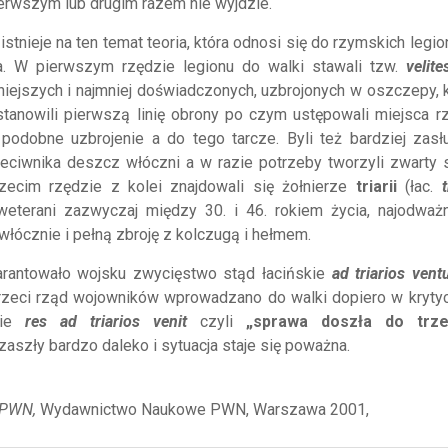
erwszym lub drugim razem nie wyjdzie.
istnieje na ten temat teoria, która odnosi się do rzymskich legi
a. W pierwszym rzędzie legionu do walki stawali tzw.
velite
niejszych i najmniej doświadczonych, uzbrojonych w oszczepy, k
stanowili pierwszą linię obrony po czym ustępowali miejsca r
i podobne uzbrojenie a do tego tarcze. Byli też bardziej zasłu
eciwnika deszcz włóczni a w razie potrzeby tworzyli zwarty 
zecim rzędzie z kolei znajdowali się żołnierze
triarii
(łac.
t
, weterani zazwyczaj między 30. i 46. rokiem życia, najodważni
włócznie i pełną zbroję z kolczugą i hełmem.
arantowało wojsku zwycięstwo stąd łacińskie
ad triarios vent
Trzeci rząd wojowników wprowadzano do walki dopiero w kryty
kie
res ad triarios venit
czyli
„sprawa doszła do trze
zaszły bardzo daleko i sytuacja staje się poważna.
 PWN,
Wydawnictwo Naukowe PWN, Warszawa 2001,