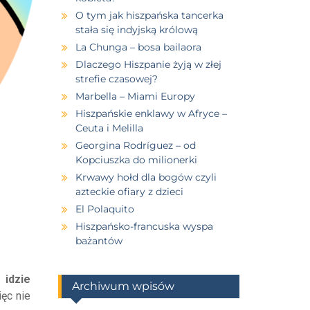
O tym jak hiszpańska tancerka
stała się indyjską królową
La Chunga – bosa bailaora
Dlaczego Hiszpanie żyją w złej
strefie czasowej?
Marbella – Miami Europy
Hiszpańskie enklawy w Afryce –
Ceuta i Melilla
Georgina Rodríguez – od
Kopciuszka do milionerki
Krwawy hołd dla bogów czyli
azteckie ofiary z dzieci
El Polaquito
Hiszpańsko-francuska wyspa
bażantów
 idzie
Archiwum wpisów
ięc nie