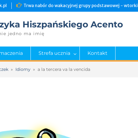
.pl
Trwa nabór do wakacyjnej grupy podstawowej - wtorki 
zyka Hiszpańskiego Acento
nie jedno ma imię
umaczenia
Strefa ucznia
Kontakt
czek
»
Idiomy
»
a la tercera va la vencida