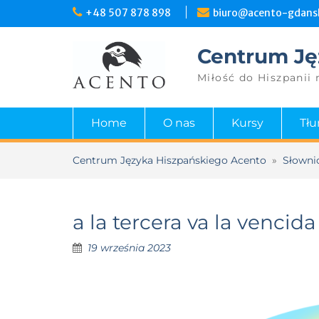
+48 507 878 898
biuro@acento-gdansk
Centrum Ję
Miłość do Hiszpanii 
Home
O nas
Kursy
Tł
Centrum Języka Hiszpańskiego Acento
»
Słowni
a la tercera va la vencida
19 września 2023