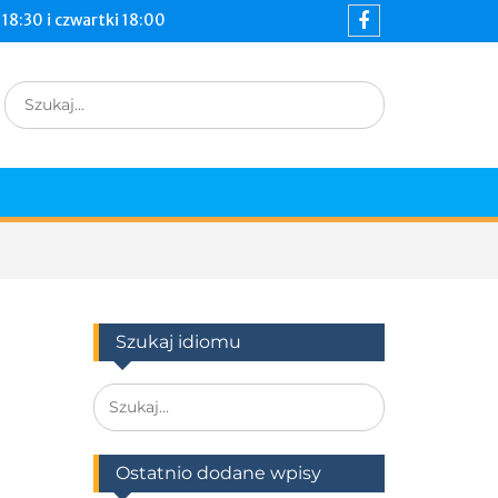
18:30 i czwartki 18:00
Szukaj idiomu
Ostatnio dodane wpisy