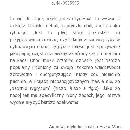
curid=3535595
Leche de Tigre, czyli „mleko tygrysa”, to wywar z
soku z limonki, cebuli, papryczki chili, soli i soku
rybnego. Jest to płyn, który pozostaje po
przygotowaniu ceviche, czyli dania z surowej ryby w
cytrusowym sosie. Tygrysue mleko jest spożywane
jako napój, często uznawany za afrodyzjak i remedium
na kaca. Choć może brzmieć dziwnie, jest bardzo
popularny i ceniony za swoje rzekome właściwości
zdrowotne i energetyzujące. Kiedy coś nieładnie
pachnie, w krajach hispanojęzycznych mawia się, że
„pachnie tygrysem” (hiszp.
huele a tigre
). Jako że
napój ten ma specyficzny rybny zapach, jego nazwa
wydaje się być bardzo adekwatna.
Autorka artykułu: Paulina Eryka Masa