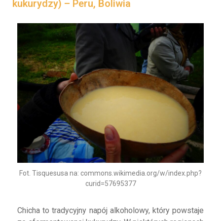
kukurydzy) – Peru, Boliwia
Fot. Tisquesusa na: commons.wikimedia.org/w/index.php?
curid=57695377
Chicha to tradycyjny napój alkoholowy, który powstaje