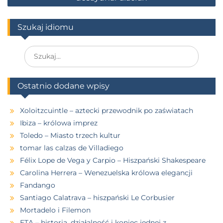
Szukaj idiomu
Ostatnio dodane wpisy
Xoloitzcuintle – aztecki przewodnik po zaświatach
Ibiza – królowa imprez
Toledo – Miasto trzech kultur
tomar las calzas de Villadiego
Félix Lope de Vega y Carpio – Hiszpański Shakespeare
Carolina Herrera – Wenezuelska królowa elegancji
Fandango
Santiago Calatrava – hiszpański Le Corbusier
Mortadelo i Filemon
ETA – historia, działalność i koniec jednej z