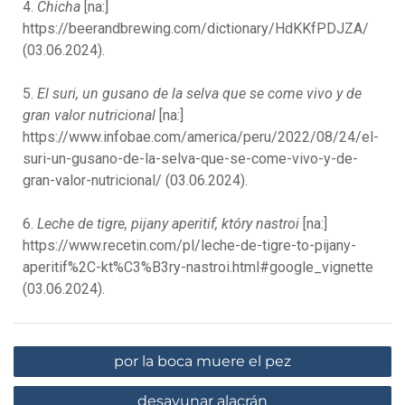
4.
Chicha
[na:]
https://beerandbrewing.com/dictionary/HdKKfPDJZA/
(03.06.2024).
5.
El suri, un gusano de la selva que se come vivo y de
gran valor nutricional
[na:]
https://www.infobae.com/america/peru/2022/08/24/el-
suri-un-gusano-de-la-selva-que-se-come-vivo-y-de-
gran-valor-nutricional/ (03.06.2024).
6.
Leche de tigre, pijany aperitif, który nastroi
[na:]
https://www.recetin.com/pl/leche-de-tigre-to-pijany-
aperitif%2C-kt%C3%B3ry-nastroi.html#google_vignette
(03.06.2024).
por la boca muere el pez
desayunar alacrán