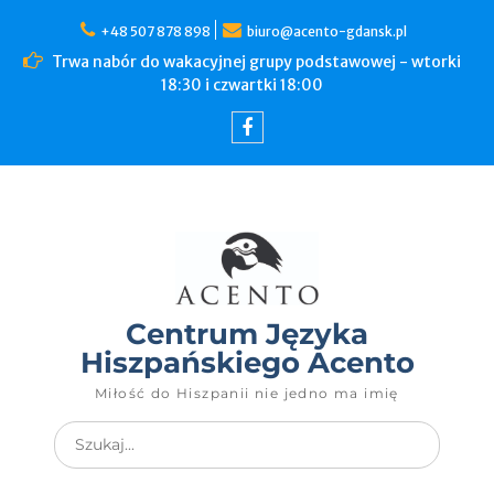
+48 507 878 898
biuro@acento-gdansk.pl
Trwa nabór do wakacyjnej grupy podstawowej - wtorki
18:30 i czwartki 18:00
Centrum Języka
Hiszpańskiego Acento
Miłość do Hiszpanii nie jedno ma imię