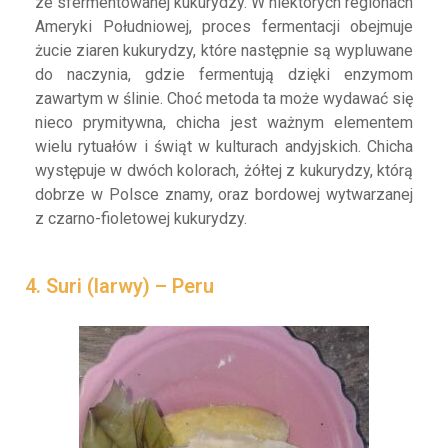
ze sfermentowanej kukurydzy. W niektórych regionach
Ameryki Południowej, proces fermentacji obejmuje
żucie ziaren kukurydzy, które następnie są wypluwane
do naczynia, gdzie fermentują dzięki enzymom
zawartym w ślinie. Choć metoda ta może wydawać się
nieco prymitywna, chicha jest ważnym elementem
wielu rytuałów i świąt w kulturach andyjskich. Chicha
występuje w dwóch kolorach, żółtej z kukurydzy, którą
dobrze w Polsce znamy, oraz bordowej wytwarzanej
z czarno-fioletowej kukurydzy.
4. Suri (larwy) – Peru