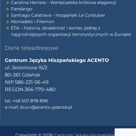
Carolina Herrera – Wenezuelska królowa elegancji
Fandango
Santiago Calatrava – hiszpański Le Corbusier
Mortadelo i Filemon
ETA – historia, działalność i koniec jednej z
najgroźniejszych organizacji terrorystycznych w Europie
Dane teleadresowe
Centrum Języka Hiszpańskiego ACENTO
ul. Jesionowa 16/2
80-261 Gdańsk
NIP 586-231-56-49
REGON 366-770-480
tel. +48 507 878 898
e-mail:
biuro@acento-gdansk.pl
Copyright © 2026
Centrum Języka Hiszpańskiego