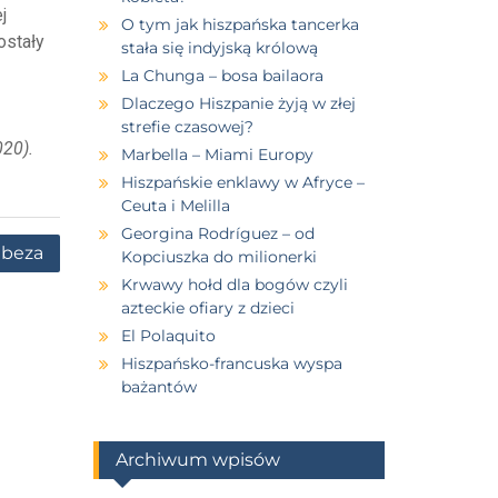
j
O tym jak hiszpańska tancerka
ostały
stała się indyjską królową
La Chunga – bosa bailaora
Dlaczego Hiszpanie żyją w złej
strefie czasowej?
020).
Marbella – Miami Europy
Hiszpańskie enklawy w Afryce –
Ceuta i Melilla
Georgina Rodríguez – od
abeza
Kopciuszka do milionerki
Krwawy hołd dla bogów czyli
azteckie ofiary z dzieci
El Polaquito
Hiszpańsko-francuska wyspa
bażantów
Archiwum wpisów