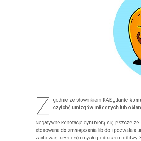
Z
godnie ze słownikiem RAE
„danie komu
czyichś umizgów miłosnych lub oblan
Negatywne konotacje dyni biorą się jeszcze ze s
stosowana do zmniejszania libido i pozwalała u
zachować czystość umysłu podczas modlitwy. Sk