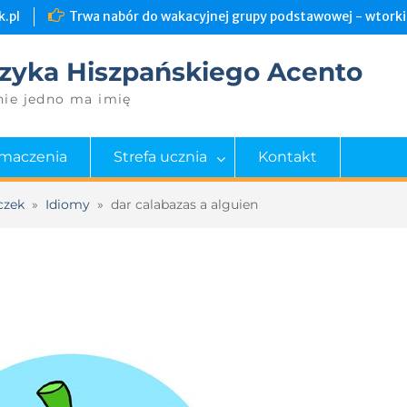
.pl
Trwa nabór do wakacyjnej grupy podstawowej - wtorki 
zyka Hiszpańskiego Acento
nie jedno ma imię
umaczenia
Strefa ucznia
Kontakt
czek
»
Idiomy
»
dar calabazas a alguien