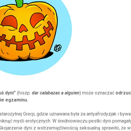
ś dyni”
(hiszp.
dar calabazas a alguien
) może oznaczać
odrzuc
ie egzaminu.
tarożytnej Grecji, gdzie uznawana była za antyafrodyzjak i bywa
niknąć myśli erotycznych. W średniowieczu pestki dyni pomagał
ojarzenie dyni z wstrzemięźliwością seksualną sprawiło, że w