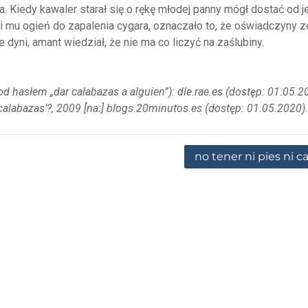
ja. Kiedy kawaler starał się o rękę młodej panny mógł dostać od je
i mu ogień do zapalenia cygara, oznaczało to, że oświadczyny z
 dyni, amant wiedział, że nie ma co liczyć na zaślubiny.
 hasłem „dar calabazas a alguien”): dle.rae.es (dostęp: 01.05.2
r calabazas’?, 2009 [na:] blogs.20minutos.es (dostęp: 01.05.2020).
no tener ni pies ni c