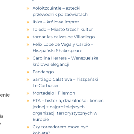
Xoloitzcuintle – aztecki
przewodnik po zaświatach
Ibiza – królowa imprez
Toledo – Miasto trzech kultur
tomar las calzas de Villadiego
Félix Lope de Vega y Carpio –
Hiszpański Shakespeare
Carolina Herrera – Wenezuelska
królowa elegancji
Fandango
Santiago Calatrava – hiszpański
Le Corbusier
Mortadelo i Filemon
enie
ETA – historia, działalność i koniec
jednej z najgroźniejszych
organizacji terrorystycznych w
ła
Europie
y
Czy toreadorem może być
kobieta?