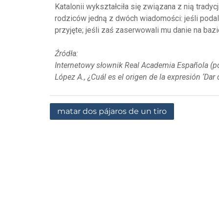
Katalonii wykształciła się związana z nią tradyc
rodziców jedną z dwóch wiadomości: jeśli podal
przyjęte; jeśli zaś zaserwowali mu danie na bazie
Źródła:
Internetowy słownik Real Academia Española (pod
López A., ¿Cuál es el origen de la expresión ‘Da
matar dos pájaros de un tiro