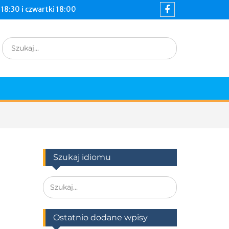
18:30 i czwartki 18:00
Szukaj idiomu
Ostatnio dodane wpisy