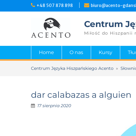
+48 507 878 898
biuro@acento-gdansk
Centrum Ję
Miłość do Hiszpanii 
Home
O nas
Kursy
Tł
Centrum Języka Hiszpańskiego Acento
»
Słowni
dar calabazas a alguien
17 sierpnia 2020