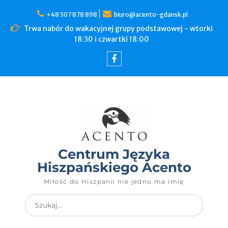
+48 507 878 898
biuro@acento-gdansk.pl
Trwa nabór do wakacyjnej grupy podstawowej - wtorki
18:30 i czwartki 18:00
Centrum Języka
Hiszpańskiego Acento
Miłość do Hiszpanii nie jedno ma imię