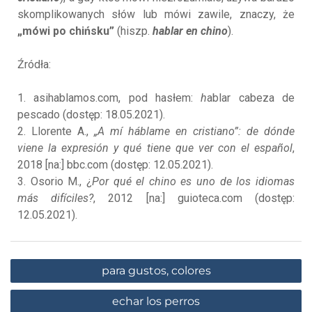
skomplikowanych słów lub mówi zawile, znaczy, że
„mówi po chińsku”
(hiszp.
hablar en chino
).
Źródła:
1. asihablamos.com, pod hasłem:
h
ablar cabeza de
pescado (dostęp: 18.05.2021).
2. Llorente A.,
„A mí háblame en cristiano”: de dónde
viene la expresión y qué tiene que ver con el español
,
2018 [na:] bbc.com (dostęp: 12.05.2021).
3. Osorio M., ¿
Por qué el chino es uno de los idiomas
más difíciles?
, 2012 [na:] guioteca.com (dostęp:
12.05.2021).
para gustos, colores
echar los perros