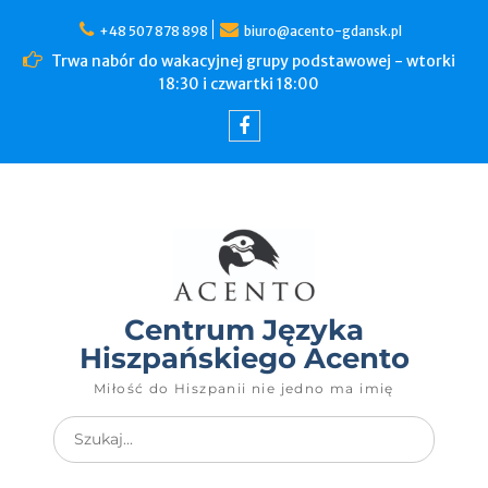
+48 507 878 898
biuro@acento-gdansk.pl
Trwa nabór do wakacyjnej grupy podstawowej - wtorki
18:30 i czwartki 18:00
Centrum Języka
Hiszpańskiego Acento
Miłość do Hiszpanii nie jedno ma imię