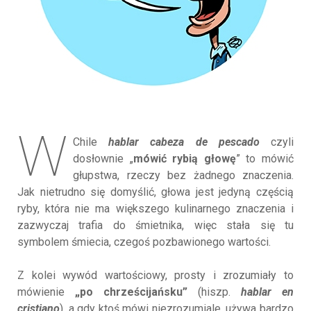
W
Chile
hablar cabeza de pescado
czyli
dosłownie „
mówić rybią głowę
” to mówić
głupstwa, rzeczy bez żadnego znaczenia.
Jak nietrudno się domyślić, głowa jest jedyną częścią
ryby, która nie ma większego kulinarnego znaczenia i
zazwyczaj trafia do śmietnika, więc stała się tu
symbolem śmiecia, czegoś pozbawionego wartości.
Z kolei wywód wartościowy, prosty i zrozumiały to
mówienie
„po chrześcijańsku”
(hiszp.
hablar en
cristiano
), a gdy ktoś mówi niezrozumiale, używa bardzo