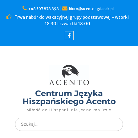
+48 507 878 898
biuro@acento-gdansk.pl
Trwa nabór do wakacyjnej grupy podstawowej - wtorki
18:30 i czwartki 18:00
Centrum Języka
Hiszpańskiego Acento
Miłość do Hiszpanii nie jedno ma imię