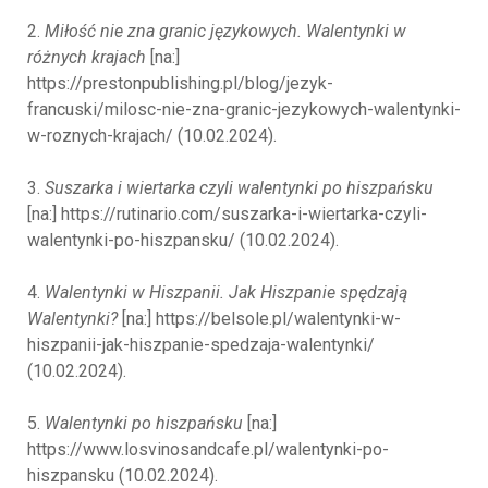
2.
Miłość nie zna granic językowych. Walentynki w
różnych krajach
[na:]
https://prestonpublishing.pl/blog/jezyk-
francuski/milosc-nie-zna-granic-jezykowych-walentynki-
w-roznych-krajach/ (10.02.2024).
3.
Suszarka i wiertarka czyli walentynki po hiszpańsku
[na:] https://rutinario.com/suszarka-i-wiertarka-czyli-
walentynki-po-hiszpansku/ (10.02.2024).
4.
Walentynki w Hiszpanii. Jak Hiszpanie spędzają
Walentynki?
[na:] https://belsole.pl/walentynki-w-
hiszpanii-jak-hiszpanie-spedzaja-walentynki/
(10.02.2024).
5.
Walentynki po hiszpańsku
[na:]
https://www.losvinosandcafe.pl/walentynki-po-
hiszpansku (10.02.2024).