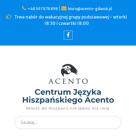
+48 507 878 898
biuro@acento-gdansk.pl
Trwa nabór do wakacyjnej grupy podstawowej - wtorki
18:30 i czwartki 18:00
Centrum Języka
Hiszpańskiego Acento
Miłość do Hiszpanii nie jedno ma imię