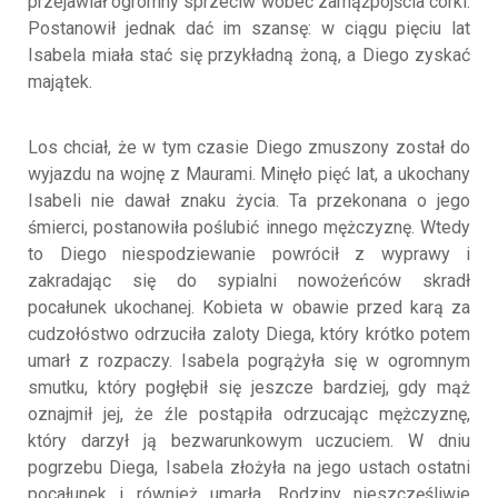
przejawiał ogromny sprzeciw wobec zamążpójścia córki.
Postanowił jednak dać im szansę: w ciągu pięciu lat
Isabela miała stać się przykładną żoną, a Diego zyskać
majątek.
Los chciał, że w tym czasie Diego zmuszony został do
wyjazdu na wojnę z Maurami. Minęło pięć lat, a ukochany
Isabeli nie dawał znaku życia. Ta przekonana o jego
śmierci, postanowiła poślubić innego mężczyznę. Wtedy
to Diego niespodziewanie powrócił z wyprawy i
zakradając się do sypialni nowożeńców skradł
pocałunek ukochanej. Kobieta w obawie przed karą za
cudzołóstwo odrzuciła zaloty Diega, który krótko potem
umarł z rozpaczy. Isabela pogrążyła się w ogromnym
smutku, który pogłębił się jeszcze bardziej, gdy mąż
oznajmił jej, że źle postąpiła odrzucając mężczyznę,
który darzył ją bezwarunkowym uczuciem. W dniu
pogrzebu Diega, Isabela złożyła na jego ustach ostatni
pocałunek i również umarła. Rodziny nieszczęśliwie