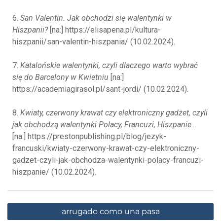
6.
San Valentin. Jak obchodzi się walentynki w
Hiszpanii?
[na:] https://elisapena.pl/kultura-
hiszpanii/san-valentin-hiszpania/ (10.02.2024).
7.
Katalońskie walentynki, czyli dlaczego warto wybrać
się do Barcelony w Kwietniu
[na:]
https://academiagirasol.pl/sant-jordi/ (10.02.2024).
8.
Kwiaty, czerwony krawat czy elektroniczny gadżet, czyli
jak obchodzą walentynki Polacy, Francuzi, Hiszpanie…
[na:] https://prestonpublishing.pl/blog/jezyk-
francuski/kwiaty-czerwony-krawat-czy-elektroniczny-
gadzet-czyli-jak-obchodza-walentynki-polacy-francuzi-
hiszpanie/ (10.02.2024).
arrugado como una pasa