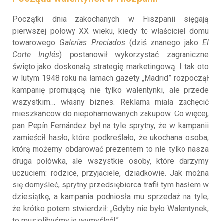
Początki dnia zakochanych w Hiszpanii sięgają
pierwszej połowy XX wieku, kiedy to właściciel domu
towarowego
Galerías Preciados
(dziś znanego jako
El
Corte Inglés
) postanowił wykorzystać zagraniczne
święto jako doskonałą strategię marketingową. I tak oto
w lutym 1948 roku na łamach gazety „Madrid” rozpoczął
kampanię promującą nie tylko walentynki, ale przede
wszystkim… własny biznes. Reklama miała zachęcić
mieszkańców do niepohamowanych zakupów. Co więcej,
pan Pepín Fernández był na tyle sprytny, że w kampanii
zamieścił hasło, które podkreślało, że ukochana osoba,
którą możemy obdarować prezentem to nie tylko nasza
druga połówka, ale wszystkie osoby, które darzymy
uczuciem: rodzice, przyjaciele, dziadkowie. Jak można
się domyśleć, sprytny przedsiębiorca trafił tym hasłem w
dziesiątkę, a kampania podniosła mu sprzedaż na tyle,
że krótko potem stwierdził: „Gdyby nie było Walentynek,
to musielibyśmy je wymyśleć!”.