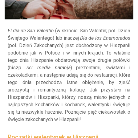
El día de San Valentín
(w skrócie: San Valentín; pol. Dzień
Świętego Walentego) lub inaczej
Día de los Enamorados
(pol. Dzień Zakochanych) jest obchodzony w Hiszpanii
podobnie jak w Polsce i w innych krajach. To właśnie
tego dnia Hiszpanie obdarowują swoje drugie połówki
(hiszp.
ser media naranja
) prezentami, kwiatami i
czekoladkami, a następnie udają się do restauracji, które
tego dnia przechodzą istne oblężenie, by zjeść
uroczystą i romantyczną kolację. Jak przystało na
Hiszpanów i Hiszpanki, którzy noszą miano jednych z
najlepszych kochanków i kochanek, walentynki świętuje
się tu niezwykle hucznie. Poznajcie pięć ciekawostek o
święcie zakochanych w Hiszpanii!
Początki walentynek w Hiszpanii