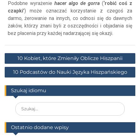
Podobne wyrażenie
hacer algo de gorra
(
‘robić coś z
czapki’
) może oznaczać korzystanie z czegoś za
darmo, żerowanie na innych, co odnosi się do dawnych
żaków, którzy znani byli z oszczędności i objadania się
bez płacenia przy każdej nadarzającej się okazji.
10 Kobiet, które Zmieniły Oblicze Hiszpanii
10 Podcastów do Nauki Języka Hiszpańskiego
Szukaj idiomu
Ostatnio dodane wpisy