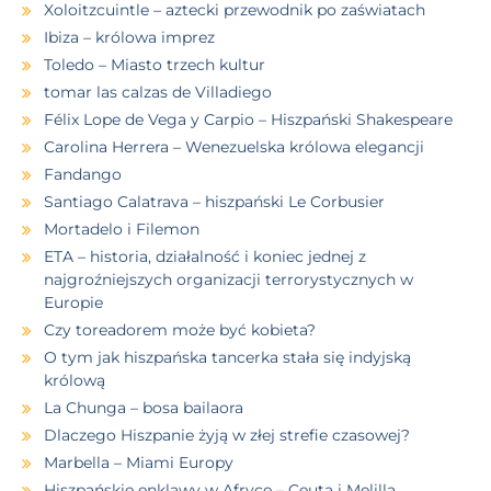
Xoloitzcuintle – aztecki przewodnik po zaświatach
Ibiza – królowa imprez
Toledo – Miasto trzech kultur
tomar las calzas de Villadiego
Félix Lope de Vega y Carpio – Hiszpański Shakespeare
Carolina Herrera – Wenezuelska królowa elegancji
Fandango
Santiago Calatrava – hiszpański Le Corbusier
Mortadelo i Filemon
ETA – historia, działalność i koniec jednej z
najgroźniejszych organizacji terrorystycznych w
Europie
Czy toreadorem może być kobieta?
O tym jak hiszpańska tancerka stała się indyjską
królową
La Chunga – bosa bailaora
Dlaczego Hiszpanie żyją w złej strefie czasowej?
Marbella – Miami Europy
Hiszpańskie enklawy w Afryce – Ceuta i Melilla