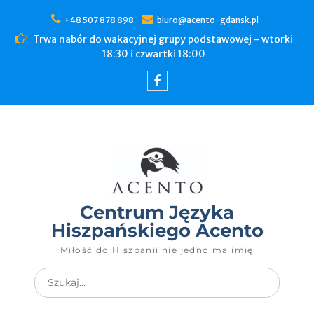
+48 507 878 898
biuro@acento-gdansk.pl
Trwa nabór do wakacyjnej grupy podstawowej - wtorki
18:30 i czwartki 18:00
Centrum Języka
Hiszpańskiego Acento
Miłość do Hiszpanii nie jedno ma imię