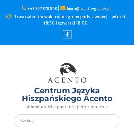
+48 507 878 898
biuro@acento-gdansk.pl
Trwa nabór do wakacyjnej grupy podstawowej - wtorki
18:30 i czwartki 18:00
Centrum Języka
Hiszpańskiego Acento
Miłość do Hiszpanii nie jedno ma imię