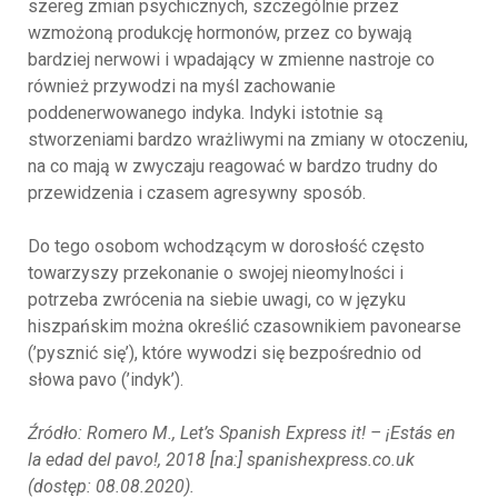
szereg zmian psychicznych, szczególnie przez
wzmożoną produkcję hormonów, przez co bywają
bardziej nerwowi i wpadający w zmienne nastroje co
również przywodzi na myśl zachowanie
poddenerwowanego indyka. Indyki istotnie są
stworzeniami bardzo wrażliwymi na zmiany w otoczeniu,
na co mają w zwyczaju reagować w bardzo trudny do
przewidzenia i czasem agresywny sposób.
Do tego osobom wchodzącym w dorosłość często
towarzyszy przekonanie o swojej nieomylności i
potrzeba zwrócenia na siebie uwagi, co w języku
hiszpańskim można określić czasownikiem pavonearse
(’pysznić się’), które wywodzi się bezpośrednio od
słowa pavo (’indyk’).
Źródło: Romero M., Let’s Spanish Express it! – ¡Estás en
la edad del pavo!, 2018 [na:] spanishexpress.co.uk
(dostęp: 08.08.2020).