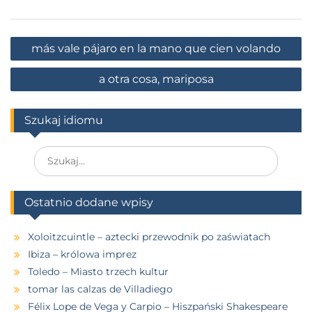
más vale pájaro en la mano que cien volando
a otra cosa, mariposa
Szukaj idiomu
Ostatnio dodane wpisy
Xoloitzcuintle – aztecki przewodnik po zaświatach
Ibiza – królowa imprez
Toledo – Miasto trzech kultur
tomar las calzas de Villadiego
Félix Lope de Vega y Carpio – Hiszpański Shakespeare