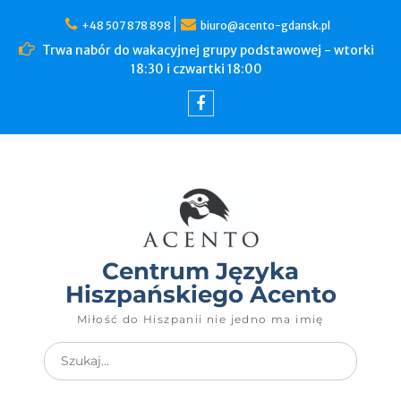
+48 507 878 898
biuro@acento-gdansk.pl
Trwa nabór do wakacyjnej grupy podstawowej - wtorki
18:30 i czwartki 18:00
Centrum Języka
Hiszpańskiego Acento
Miłość do Hiszpanii nie jedno ma imię