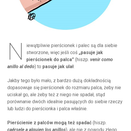
N
iewątpliwie pierścionek i palec są dla siebie
stworzone, więc jeśli coś
„pasuje jak
pierścionek do palca”
(hiszp.
venir como
anillo al dedo
) to
pasuje jak ulał
.
Jakby tego było mało, z bardzo dużą dokładnością
dopasowuje się pierścionek do rozmiaru palca, żeby nie
uciskał go, ale żeby też z niego nie spadał, stąd
porównanie dwóch idealnie pasujących do siebie rzeczy
lub ludzi do pierścionka i palca właśnie.
Pierścienie z palców mogą też spadać
(hiszp.
caérsele a alguien los anillos
), ale nie z powodu złego