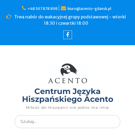
+48 507 878 898
biuro@acento-gdansk.pl
Trwa nabór do wakacyjnej grupy podstawowej - wtorki
18:30 i czwartki 18:00
Centrum Języka
Hiszpańskiego Acento
Miłość do Hiszpanii nie jedno ma imię