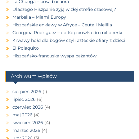
La Chunga – bosa bailaora
Dlaczego Hiszpanie żyją w złej strefie czasowej?
Marbella – Miami Europy
Hiszpańskie enklawy w Afryce – Ceuta i Melilla
Georgina Rodríguez – od Kopciuszka do milionerki
Krwawy hołd dla bogów czyli azteckie ofiary z dzieci
El Polaquito
Hiszpańsko-francuska wyspa bażantów
Archiwum wpisów
sierpień 2026
(1)
lipiec 2026
(6)
czerwiec 2026
(4)
maj 2026
(4)
kwiecień 2026
(4)
marzec 2026
(4)
luty 2026
(3)