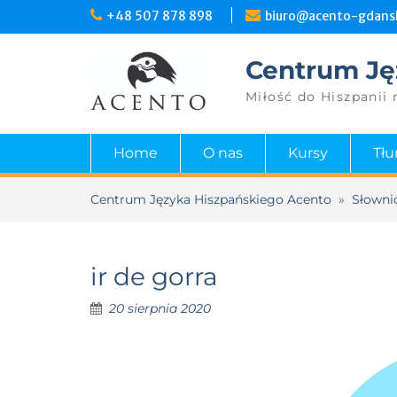
+48 507 878 898
biuro@acento-gdansk
Centrum Ję
Miłość do Hiszpanii 
Home
O nas
Kursy
Tł
Centrum Języka Hiszpańskiego Acento
»
Słowni
ir de gorra
20 sierpnia 2020