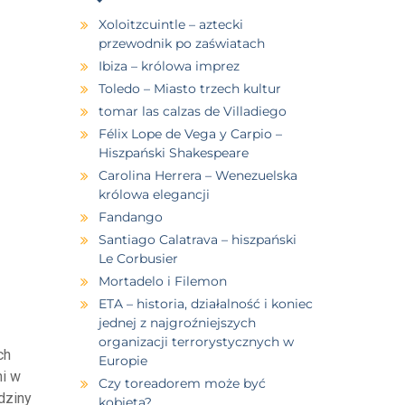
Xoloitzcuintle – aztecki
przewodnik po zaświatach
Ibiza – królowa imprez
Toledo – Miasto trzech kultur
tomar las calzas de Villadiego
Félix Lope de Vega y Carpio –
Hiszpański Shakespeare
Carolina Herrera – Wenezuelska
królowa elegancji
Fandango
Santiago Calatrava – hiszpański
Le Corbusier
Mortadelo i Filemon
ETA – historia, działalność i koniec
jednej z najgroźniejszych
organizacji terrorystycznych w
ch
Europie
ni w
Czy toreadorem może być
dziny
kobieta?