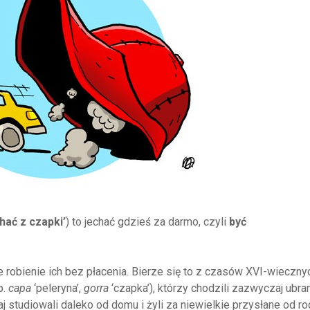
chać z czapki’
) to jechać gdzieś za darmo, czyli
być
e robienie ich bez płacenia. Bierze się to z czasów XVI-wieczny
p.
capa
‘peleryna’,
gorra
‘czapka’), którzy chodzili zazwyczaj ubra
j studiowali daleko od domu i żyli za niewielkie przysłane od ro