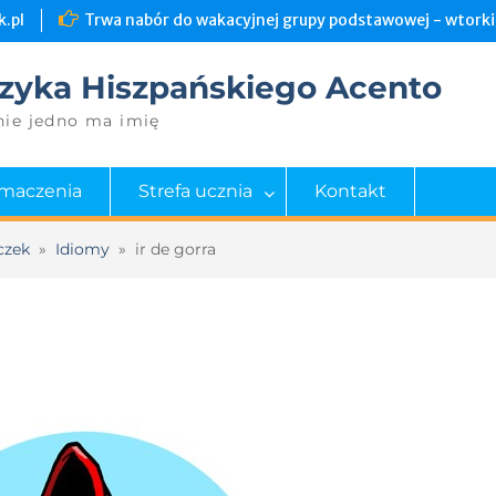
.pl
Trwa nabór do wakacyjnej grupy podstawowej - wtorki 
zyka Hiszpańskiego Acento
nie jedno ma imię
umaczenia
Strefa ucznia
Kontakt
czek
»
Idiomy
»
ir de gorra