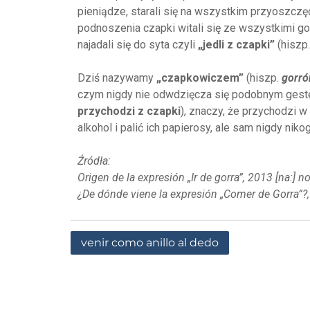
pieniądze, starali się na wszystkim przyoszczęd
podnoszenia czapki witali się ze wszystkimi go
najadali się do syta czyli
„jedli z czapki”
(hiszp
Dziś nazywamy
„czapkowiczem”
(hiszp.
gorró
czym nigdy nie odwdzięcza się podobnym gest
przychodzi z czapki
), znaczy, że przychodzi w
alkohol i palić ich papierosy, ale sam nigdy niko
Źródła:
Origen de la expresión „Ir de gorra”, 2013 [na:]
¿De dónde viene la expresión „Comer de Gorra”?,
venir como anillo al dedo