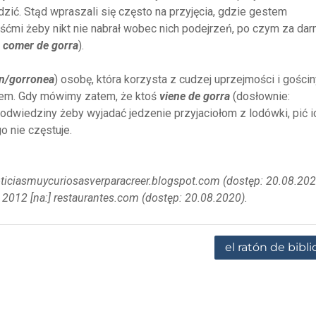
zić. Stąd wpraszali się często na przyjęcia, gdzie gestem
śćmi żeby nikt nie nabrał wobec nich podejrzeń, po czym za da
.
comer de gorra
).
n/gorronea
) osobę, która korzysta z cudzej uprzejmości i gości
em. Gdy mówimy zatem, że ktoś
viene de gorra
(dosłownie:
 odwiedziny żeby wyjadać jedzenie przyjaciołom z lodówki, pić i
go nie częstuje.
 noticiasmuycuriosasverparacreer.blogspot.com (dostęp: 20.08.202
 2012 [na:] restaurantes.com (dostęp: 20.08.2020).
el ratón de bibl