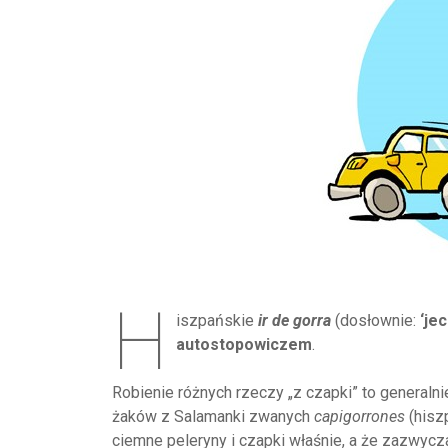
H
iszpańskie
ir de gorra
(dosłownie:
‘je
autostopowiczem
.
Robienie różnych rzeczy „z czapki” to generalni
żaków z Salamanki zwanych
capigorrones
(hisz
ciemne peleryny i czapki właśnie, a że zazwycza