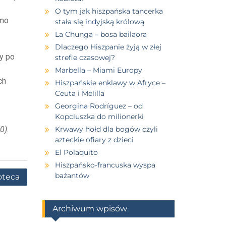
O tym jak hiszpańska tancerka
rmo
stała się indyjską królową
La Chunga – bosa bailaora
Dlaczego Hiszpanie żyją w złej
ny po
strefie czasowej?
Marbella – Miami Europy
ch
Hiszpańskie enklawy w Afryce –
Ceuta i Melilla
Georgina Rodríguez – od
Kopciuszka do milionerki
0).
Krwawy hołd dla bogów czyli
azteckie ofiary z dzieci
El Polaquito
Hiszpańsko-francuska wyspa
bażantów
ioteca
Archiwum wpisów