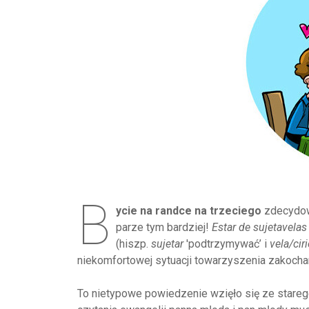
B
ycie na randce na trzeciego
zdecydowa
parze tym bardziej!
Estar de sujetavelas
(hiszp.
sujetar
'podtrzymywać’ i
vela/cir
niekomfortowej sytuacji towarzyszenia zakochan
To nietypowe powiedzenie wzięło się ze stareg