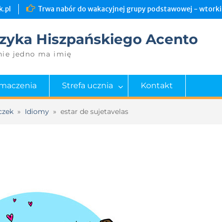
.pl
Trwa nabór do wakacyjnej grupy podstawowej - wtorki 
zyka Hiszpańskiego Acento
nie jedno ma imię
umaczenia
Strefa ucznia
Kontakt
czek
»
Idiomy
»
estar de sujetavelas