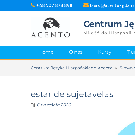
+48 507 878 898
biuro@acento-gdansk
Centrum Ję
Miłość do Hiszpanii 
Home
O nas
Kursy
Tł
Centrum Języka Hiszpańskiego Acento
»
Słowni
estar de sujetavelas
6 września 2020