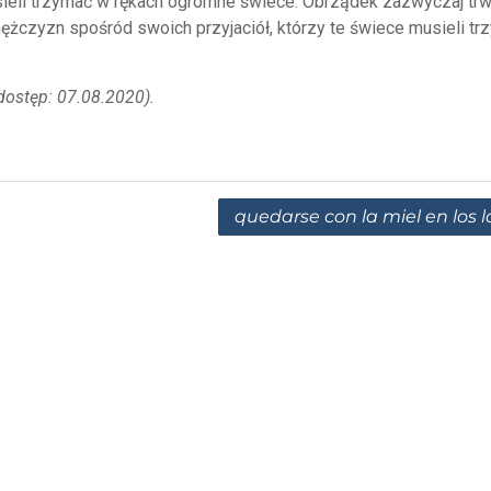
sieli trzymać w rękach ogromne świece. Obrządek zazwyczaj trw
żczyzn spośród swoich przyjaciół, którzy te świece musieli tr
(dostęp: 07.08.2020).
quedarse con la miel en los l