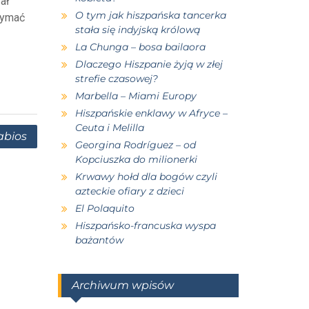
ał
O tym jak hiszpańska tancerka
zymać
stała się indyjską królową
La Chunga – bosa bailaora
Dlaczego Hiszpanie żyją w złej
strefie czasowej?
Marbella – Miami Europy
Hiszpańskie enklawy w Afryce –
Ceuta i Melilla
abios
Georgina Rodríguez – od
Kopciuszka do milionerki
Krwawy hołd dla bogów czyli
azteckie ofiary z dzieci
El Polaquito
Hiszpańsko-francuska wyspa
bażantów
Archiwum wpisów