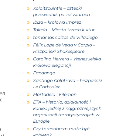
Xoloitzcuintle – aztecki
przewodnik po zaświatach
Ibiza – królowa imprez
Toledo – Miasto trzech kultur
tomar las calzas de Villadiego
Félix Lope de Vega y Carpio –
Hiszpański Shakespeare
Carolina Herrera – Wenezuelska
królowa elegancji
Fandango
Santiago Calatrava – hiszpański
Le Corbusier
nej
Mortadelo i Filemon
k’
ETA – historia, działalność i
koniec jednej z najgroźniejszych
organizacji terrorystycznych w
Europie
Czy toreadorem może być
s
kobieta?