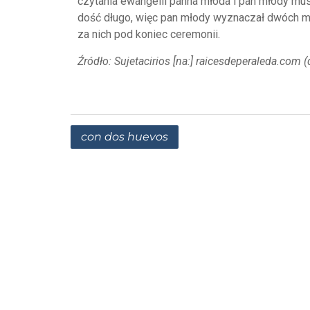
czytania ewangelii panna młoda i pan młody mu
dość długo, więc pan młody wyznaczał dwóch mę
za nich pod koniec ceremonii.
Źródło: Sujetacirios [na:] raicesdeperaleda.com 
con dos huevos