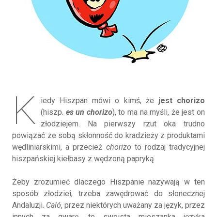
K
iedy Hiszpan mówi o kimś, że
jest chorizo
(hiszp.
es un chorizo
), to ma na myśli, że jest on
złodziejem. Na pierwszy rzut oka trudno
powiązać ze sobą skłonność do kradzieży z produktami
wędliniarskimi, a przecież
chorizo
to rodzaj tradycyjnej
hiszpańskiej kiełbasy z wędzoną papryką
Żeby zrozumieć dlaczego Hiszpanie nazywają w ten
sposób złodziei, trzeba zawędrować do słonecznej
Andaluzji.
Caló
, przez niektórych uważany za język, przez
innych za gwarę, to swoista mieszanka języka