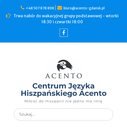
+48 507 878 898
biuro@acento-gdansk.pl
Trwa nabór do wakacyjnej grupy podstawowej - wtorki
18:30 i czwartki 18:00
Centrum Języka
Hiszpańskiego Acento
Miłość do Hiszpanii nie jedno ma imię