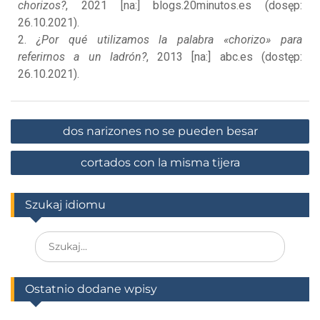
chorizos?
, 2021 [na:] blogs.20minutos.es (dosęp:
26.10.2021).
2.
¿Por qué utilizamos la palabra «chorizo» para
referirnos a un ladrón?
, 2013 [na:] abc.es (dostęp:
26.10.2021).
dos narizones no se pueden besar
cortados con la misma tijera
Szukaj idiomu
Ostatnio dodane wpisy