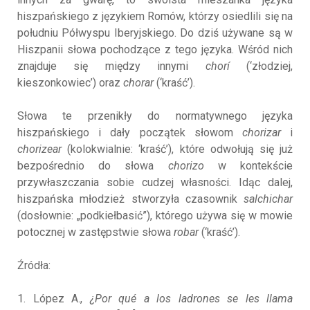
hiszpańskiego z językiem Romów, którzy osiedlili się na
południu Półwyspu Iberyjskiego. Do dziś używane są w
Hiszpanii słowa pochodzące z tego języka. Wśród nich
znajduje się między innymi
chorí
(‘złodziej,
kieszonkowiec’) oraz
chorar
(‘kraść’).
Słowa te przenikły do normatywnego języka
hiszpańskiego i dały początek słowom
chorizar
i
chorizear
(kolokwialnie: ‘kraść’), które odwołują się już
bezpośrednio do słowa
chorizo
w kontekście
przywłaszczania sobie cudzej własności. Idąc dalej,
hiszpańska młodzież stworzyła czasownik
salchichar
(dosłownie: „podkiełbasić”), którego używa się w mowie
potocznej w zastępstwie słowa
robar
(‘kraść’).
Źródła:
1. López A.,
¿Por qué a los ladrones se les llama