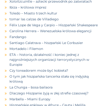
Xoloitzcuintle – aztecki przewodnik po zaświatach
Ibiza – królowa imprez
Toledo – Miasto trzech kultur
tomar las calzas de Villadiego
Félix Lope de Vega y Carpio – Hiszpański Shakespeare
Carolina Herrera – Wenezuelska królowa elegancji
Fandango
Santiago Calatrava – hiszpański Le Corbusier
Mortadelo i Filemon
ETA – historia, działalność i koniec jednej z
najgroźniejszych organizacji terrorystycznych w
Europie
Czy toreadorem może być kobieta?
O tym jak hiszpańska tancerka stała się indyjską
królową
La Chunga – bosa bailaora
Dlaczego Hiszpanie żyją w złej strefie czasowej?
Marbella – Miami Europy
Hiszpańskie enklawy w Afryce – Ceuta i Melilla