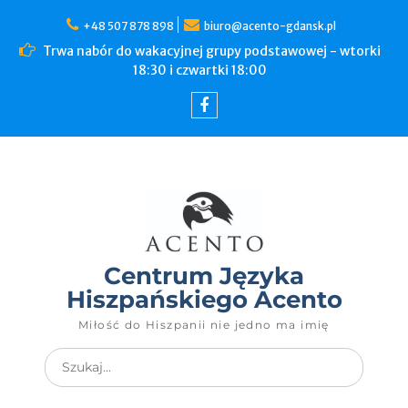
+48 507 878 898
biuro@acento-gdansk.pl
Trwa nabór do wakacyjnej grupy podstawowej - wtorki
18:30 i czwartki 18:00
Centrum Języka
Hiszpańskiego Acento
Miłość do Hiszpanii nie jedno ma imię