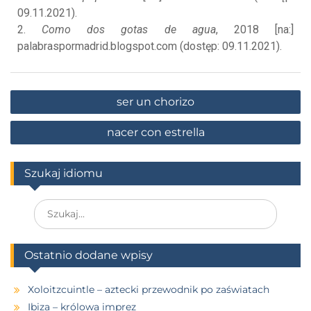
09.11.2021).
2.
Como dos gotas de agua
, 2018 [na:]
palabraspormadrid.blogspot.com (dostęp: 09.11.2021).
ser un chorizo
nacer con estrella
Szukaj idiomu
Ostatnio dodane wpisy
Xoloitzcuintle – aztecki przewodnik po zaświatach
Ibiza – królowa imprez