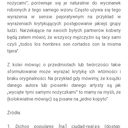
nożycami”, porównuje się je naturalnie do wycinanek
robionych z tego samego wzoru. Często używa się tego
wyrażenia w sensie pejoratywnym na przykład w
wyrażeniach krytykujących postępowanie jakiejś grupy
ludzi. Narzekające na swoich byłych partnerów kobiety
będą zatem mówić, że wszyscy mężczyźni są tacy sami
czyli „todos los hombres son cortados con la misma
tijera”.
Z kolei mówiąc o przedmiotach lub twórczości takie
sformułowanie może wyrażać krytykę ich wtórności i
braku oryginalności. Na przykład gdy mówimy, że książki
danego autora lub piosenki danego artysty są jak
„wycięte tymi samymi nożyczkami” to mamy na myśli, że
(kolokwialnie mówiąc) są pisane na „jedno kopyto”.
Źródła:
1.
Dichos populares
[na:] ciudad-real.es (dostęp: