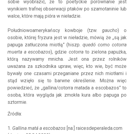
sobie wyobrazić, że to poetyckie porównanie jest
wynikiem trafnej obserwacji ptaków po szamotaninie lub
walce, które mają pióra w nieładzie.
Południowoamerykańscy kowboje (tzw.
gaucho
) o
osobie, której fryzura jest w nieładzie, mówią że „są jak
papuga zatłuczona miotłą” (hiszp.
quedó como cotorra
muerta a escobazos
), gdzie
cotorra
to zielona papużka,
którą nazywamy mnicha. Jest ona przez rolników
uważana za szkodnika upraw, więc, kto wie, być może
bywały one czasami przeganiane przez nich miotłami i
stąd wzięło się to barwne określenie. Można więc
powiedzieć, że „gallina/cotorra matada a escobazos” to
osoba, która wygląda jak zmokła kura albo papuga po
sztormie.
Źródła:
1.
Gallina matá a escobazos
[na:] raicesdeperaleda.com