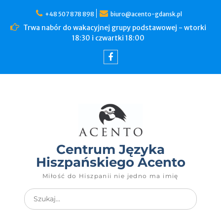
+48 507 878 898
biuro@acento-gdansk.pl
Trwa nabór do wakacyjnej grupy podstawowej - wtorki
18:30 i czwartki 18:00
Centrum Języka
Hiszpańskiego Acento
Miłość do Hiszpanii nie jedno ma imię