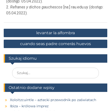
(dostęp: 05.04.2022).
2.
Refranes y dichos gauchescos
[na:] rau.edu.uy (dostęp:
05.04.2022).
levantar la alfombra
cuando seas padre comerás huevos
Szukaj idiomu
Ostatnio dodane wpisy
Xoloitzcuintle – aztecki przewodnik po zaświatach
Ibiza – królowa imprez