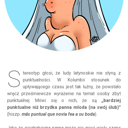
S
tereotyp głosi, że ludy latynoskie nie słyną z
punktualności. W Kolumbii stosunek do
upływającego czasu jest tak luźny, że powstało
wręcz prześmiewcze wyrażenie na temat osoby zbyt
punktualnej. Mówi się o nich, że są
„bardziej
punktualne niż brzydka panna młoda (na swój ślub)”
(hiszp.
más puntual que novia fea a su boda
).
Jako że nieatrakcyjna panna może nie mieć wielu szans