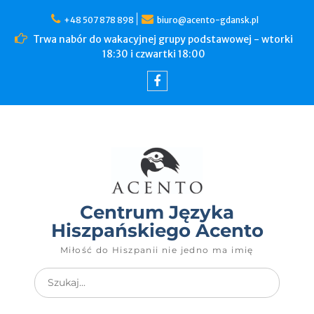
+48 507 878 898
biuro@acento-gdansk.pl
Trwa nabór do wakacyjnej grupy podstawowej - wtorki
18:30 i czwartki 18:00
Centrum Języka
Hiszpańskiego Acento
Miłość do Hiszpanii nie jedno ma imię