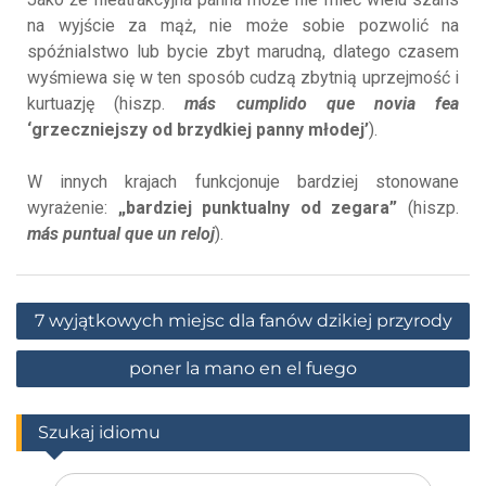
na wyjście za mąż, nie może sobie pozwolić na
spóźnialstwo lub bycie zbyt marudną, dlatego czasem
wyśmiewa się w ten sposób cudzą zbytnią uprzejmość i
kurtuazję (hiszp.
más cumplido que novia fea
‘grzeczniejszy od brzydkiej panny młodej’
).
W innych krajach funkcjonuje bardziej stonowane
wyrażenie:
„bardziej punktualny od zegara”
(hiszp.
más puntual que un reloj
).
7 wyjątkowych miejsc dla fanów dzikiej przyrody
poner la mano en el fuego
Szukaj idiomu