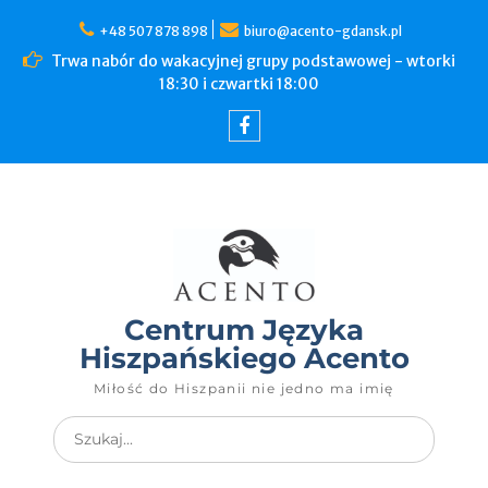
+48 507 878 898
biuro@acento-gdansk.pl
Trwa nabór do wakacyjnej grupy podstawowej - wtorki
18:30 i czwartki 18:00
Centrum Języka
Hiszpańskiego Acento
Miłość do Hiszpanii nie jedno ma imię