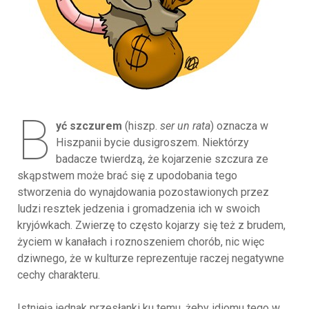
B
yć szczurem
(hiszp.
ser un rata
) oznacza w
Hiszpanii bycie dusigroszem. Niektórzy
badacze twierdzą, że kojarzenie szczura ze
skąpstwem może brać się z upodobania tego
stworzenia do wynajdowania pozostawionych przez
ludzi resztek jedzenia i gromadzenia ich w swoich
kryjówkach. Zwierzę to często kojarzy się też z brudem,
życiem w kanałach i roznoszeniem chorób, nic więc
dziwnego, że w kulturze reprezentuje raczej negatywne
cechy charakteru.
Istnieją jednak przesłanki ku temu, żeby idiomu tego w