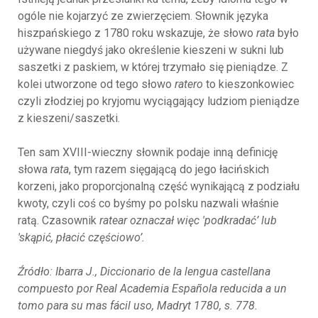
ogóle nie kojarzyć ze zwierzęciem. Słownik języka
hiszpańskiego z 1780 roku wskazuje, że słowo
rata
było
używane niegdyś jako określenie kieszeni w sukni lub
saszetki z paskiem, w której trzymało się pieniądze. Z
kolei utworzone od tego słowo
ratero
to kieszonkowiec
czyli złodziej po kryjomu wyciągający ludziom pieniądze
z kieszeni/saszetki.
Ten sam XVIII-wieczny słownik podaje inną definicję
słowa
rata
, tym razem sięgającą do jego łacińskich
korzeni, jako proporcjonalną część wynikającą z podziału
kwoty, czyli coś co byśmy po polsku nazwali właśnie
ratą. Czasownik
ratear oznaczał więc 'podkradać’ lub
'skąpić, płacić częściowo’.
Źródło: Ibarra J., Diccionario de la lengua castellana
compuesto por Real Academia Española reducida a un
tomo para su mas fácil uso, Madryt 1780, s. 778.