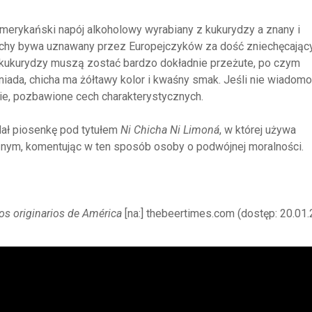
erykański napój alkoholowy wyrabiany z kukurydzy a znany i
hichy bywa uznawany przez Europejczyków za dość zniechęcający
 kukurydzy muszą zostać bardzo dokładnie przeżute, po czym
niada, chicha ma żółtawy kolor i kwaśny smak. Jeśli nie wiadomo
akie, pozbawione cech charakterystycznych.
ydał piosenkę pod tytułem
Ni Chicha Ni Limoná
, w której używa
nym, komentując w ten sposób osoby o podwójnej moralności.
os originarios de América
[na:] thebeertimes.com (dostęp: 20.01.