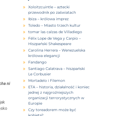
Xoloitzcuintle – aztecki
przewodnik po zaświatach
Ibiza – królowa imprez
Toledo – Miasto trzech kultur
tomar las calzas de Villadiego
Félix Lope de Vega y Carpio –
Hiszpański Shakespeare
Carolina Herrera – Wenezuelska
królowa elegancji
Fandango
Santiago Calatrava – hiszpański
Le Corbusier
Mortadelo i Filemon
cha ni
ETA – historia, działalność i koniec
jednej z najgroźniejszych
organizacji terrorystycznych w
jak
Europie
ęsko
Czy toreadorem może być
kobieta?