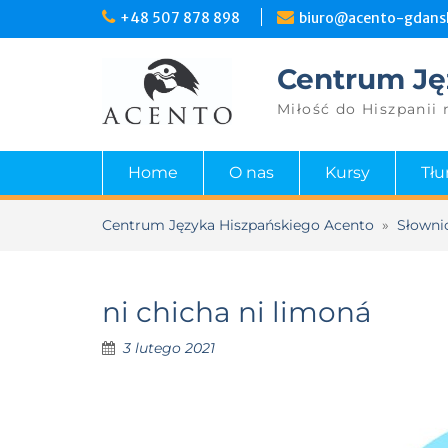
+48 507 878 898
biuro@acento-gdansk
Centrum Ję
Miłość do Hiszpanii 
Home
O nas
Kursy
Tł
Centrum Języka Hiszpańskiego Acento
»
Słowni
ni chicha ni limoná
3 lutego 2021