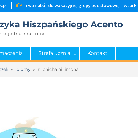
.pl
Trwa nabór do wakacyjnej grupy podstawowej - wtorki 
zyka Hiszpańskiego Acento
nie jedno ma imię
umaczenia
Strefa ucznia
Kontakt
czek
»
Idiomy
»
ni chicha ni limoná