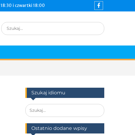
18:30 i czwartki 18:00
Szukaj idiomu
Ostatnio dodane wpisy