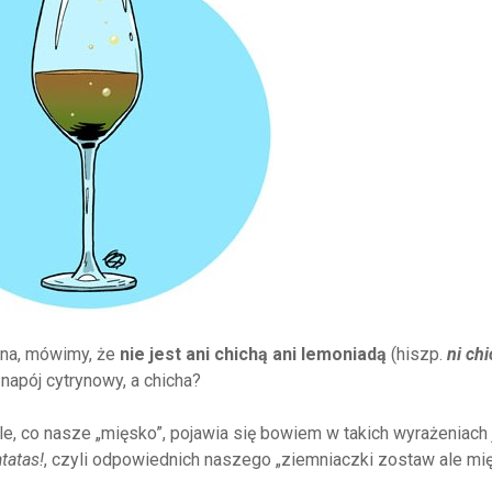
obna, mówimy, że
nie jest ani chichą ani lemoniadą
(hiszp.
ni chi
 napój cytrynowy, a chicha?
yle, co nasze „mięsko”, pojawia się bowiem w takich wyrażeniach 
tatas!
, czyli odpowiednich naszego „ziemniaczki zostaw ale mi