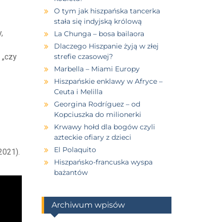
O tym jak hiszpańska tancerka
stała się indyjską królową
,
La Chunga – bosa bailaora
Dlaczego Hiszpanie żyją w złej
 „czy
strefie czasowej?
Marbella – Miami Europy
Hiszpańskie enklawy w Afryce –
Ceuta i Melilla
Georgina Rodríguez – od
Kopciuszka do milionerki
Krwawy hołd dla bogów czyli
azteckie ofiary z dzieci
El Polaquito
2021).
Hiszpańsko-francuska wyspa
bażantów
Archiwum wpisów