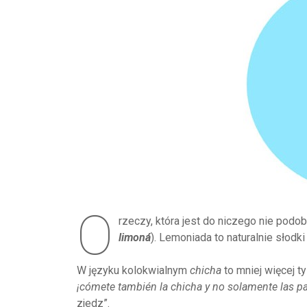
O
rzeczy, która jest do niczego nie pod
limoná
). Lemoniada to naturalnie słodki
W języku kolokwialnym
chicha
to mniej więcej t
¡cómete también la chicha y no solamente las pa
zjedz”.