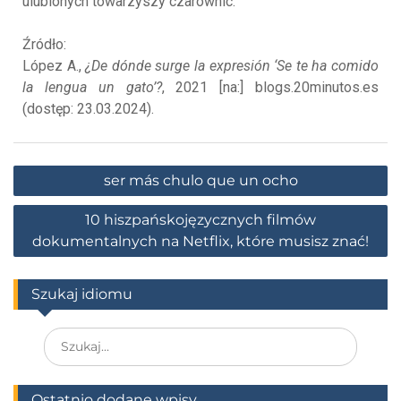
ulubionych towarzyszy czarownic.
Źródło:
López A.,
¿De dónde surge la expresión ‘Se te ha comido
la lengua un gato’?
, 2021 [na:] blogs.20minutos.es
(dostęp: 23.03.2024).
ser más chulo que un ocho
10 hiszpańskojęzycznych filmów
dokumentalnych na Netflix, które musisz znać!
Szukaj idiomu
Ostatnio dodane wpisy