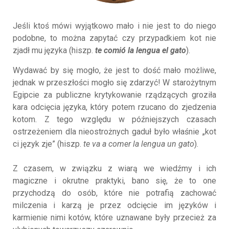
Jeśli ktoś mówi wyjątkowo mało i nie jest to do niego
podobne, to można zapytać czy przypadkiem kot nie
zjadł mu języka (hiszp.
te comió la lengua el gato
).
Wydawać by się mogło, że jest to dość mało możliwe,
jednak w przeszłości mogło się zdarzyć! W starożytnym
Egipcie za publiczne krytykowanie rządzących groziła
kara odcięcia języka, który potem rzucano do zjedzenia
kotom. Z tego względu w późniejszych czasach
ostrzeżeniem dla nieostrożnych gaduł było właśnie „kot
ci język zje” (hiszp.
te va a comer la lengua un gato
).
Z czasem, w związku z wiarą we wiedźmy i ich
magiczne i okrutne praktyki, bano się, że to one
przychodzą do osób, które nie potrafią zachować
milczenia i karzą je przez odcięcie im języków i
karmienie nimi kotów, które uznawane były przecież za