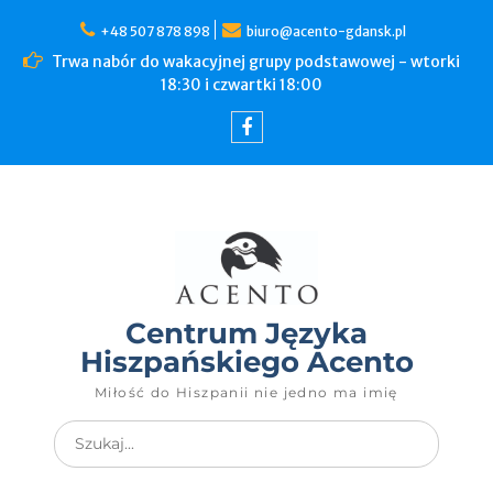
+48 507 878 898
biuro@acento-gdansk.pl
Trwa nabór do wakacyjnej grupy podstawowej - wtorki
18:30 i czwartki 18:00
Centrum Języka
Hiszpańskiego Acento
Miłość do Hiszpanii nie jedno ma imię