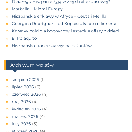
Dlaczego Hiszpanie żyją w złej strefie czasowej?
Marbella – Miami Europy
Hiszpańskie enklawy w Afryce – Ceuta i Melilla
Georgina Rodríguez – od Kopciuszka do milionerki
Krwawy hołd dla bogów czyli azteckie ofiary z dzieci
El Polaquito
Hiszpańsko-francuska wyspa bażantów
Archiwum wpisów
sierpień 2026
(1)
lipiec 2026
(6)
czerwiec 2026
(4)
maj 2026
(4)
kwiecień 2026
(4)
marzec 2026
(4)
luty 2026
(3)
styczeń 2026
(4)