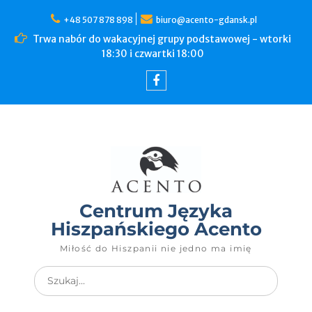
+48 507 878 898
biuro@acento-gdansk.pl
Trwa nabór do wakacyjnej grupy podstawowej - wtorki
18:30 i czwartki 18:00
Centrum Języka
Hiszpańskiego Acento
Miłość do Hiszpanii nie jedno ma imię