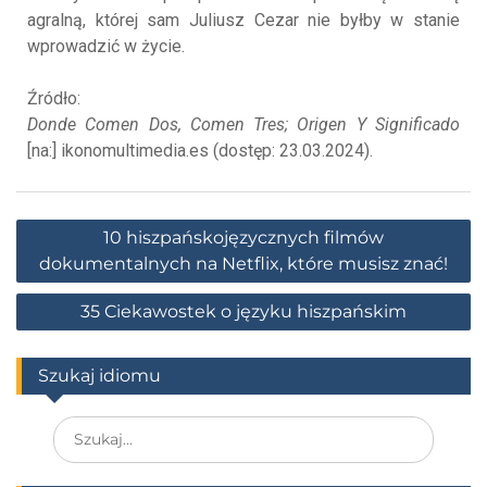
agralną, której sam Juliusz Cezar nie byłby w stanie
wprowadzić w życie.
Źródło:
Donde Comen Dos, Comen Tres; Origen Y Significado
[na:] ikonomultimedia.es (dostęp: 23.03.2024).
10 hiszpańskojęzycznych filmów
dokumentalnych na Netflix, które musisz znać!
35 Ciekawostek o języku hiszpańskim
Szukaj idiomu