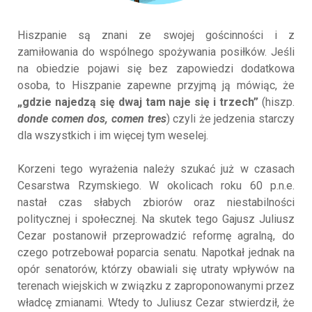
Hiszpanie są znani ze swojej gościnności i z
zamiłowania do wspólnego spożywania posiłków. Jeśli
na obiedzie pojawi się bez zapowiedzi dodatkowa
osoba, to Hiszpanie zapewne przyjmą ją mówiąc, że
„gdzie najedzą się dwaj tam naje się i trzech”
(hiszp.
donde comen dos, comen tres
) czyli że jedzenia starczy
dla wszystkich i im więcej tym weselej.
Korzeni tego wyrażenia należy szukać już w czasach
Cesarstwa Rzymskiego. W okolicach roku 60 p.n.e.
nastał czas słabych zbiorów oraz niestabilności
politycznej i społecznej. Na skutek tego Gajusz Juliusz
Cezar postanowił przeprowadzić reformę agralną, do
czego potrzebował poparcia senatu. Napotkał jednak na
opór senatorów, którzy obawiali się utraty wpływów na
terenach wiejskich w związku z zaproponowanymi przez
władcę zmianami. Wtedy to Juliusz Cezar stwierdził, że