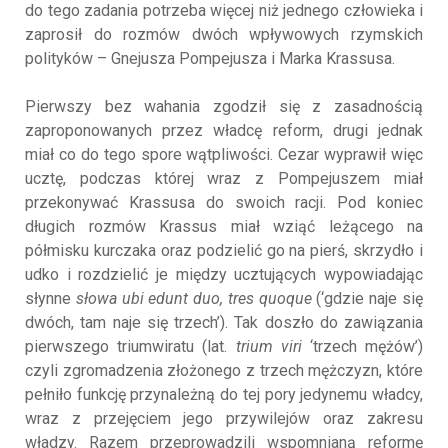
do tego zadania potrzeba więcej niż jednego człowieka i
zaprosił do rozmów dwóch wpływowych rzymskich
polityków – Gnejusza Pompejusza i Marka Krassusa.
Pierwszy bez wahania zgodził się z zasadnością
zaproponowanych przez władcę reform, drugi jednak
miał co do tego spore wątpliwości. Cezar wyprawił więc
ucztę, podczas której wraz z Pompejuszem miał
przekonywać Krassusa do swoich racji. Pod koniec
długich rozmów Krassus miał wziąć leżącego na
półmisku kurczaka oraz podzielić go na pierś, skrzydło i
udko i rozdzielić je między ucztujących wypowiadając
słynne
słowa ubi edunt duo, tres quoque
(‘gdzie naje się
dwóch, tam naje się trzech’). Tak doszło do zawiązania
pierwszego triumwiratu (lat.
trium viri
‘trzech mężów’)
czyli zgromadzenia złożonego z trzech mężczyzn, które
pełniło funkcję przynależną do tej pory jedynemu władcy,
wraz z przejęciem jego przywilejów oraz zakresu
władzy. Razem przeprowadzili wspomnianą reformę