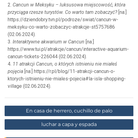
2.
Cancun w Meksyku – luksusowa miejscowość, która
przyciąga rzesze turystów. Co warto tam zobaczyć?
[na:]
https://dziendobry.tvn.pl/podroze/swiat/cancun-w-
meksyku-co-warto-zobaczyc-atrakcje-st5757686
(02.06.2024).
3.
Interaktywne akwarium w Cancun
[na:]
https://www.tui.pl/atrakcje/cancun/interactive-aquarium-
cancun-tickets-226044 (02.06.2024).
4.
11 atrakcji Cancun, o których istnieniu nie miałeś
pojęcia
[na:] https://r.pl/blog/11-atrakcji-cancun-o-
ktorych-istnieniu-nie-miales-pojecia#la-isla-shopping-
village (02.06.2024).
En casa de herrero, cuchillo de palo
luchar a capa y espada