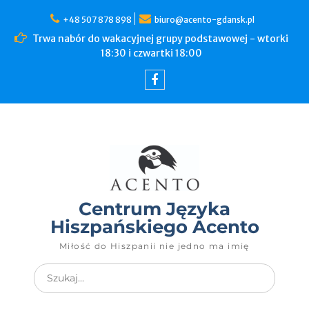
+48 507 878 898
biuro@acento-gdansk.pl
Trwa nabór do wakacyjnej grupy podstawowej - wtorki
18:30 i czwartki 18:00
Centrum Języka
Hiszpańskiego Acento
Miłość do Hiszpanii nie jedno ma imię