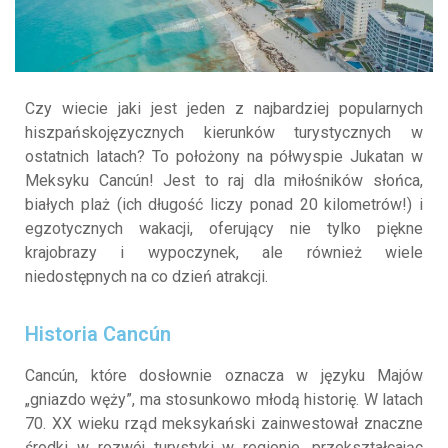
Czy wiecie jaki jest jeden z najbardziej popularnych
hiszpańskojęzycznych kierunków turystycznych w
ostatnich latach? To położony na półwyspie Jukatan w
Meksyku Cancún! Jest to raj dla miłośników słońca,
białych plaż (ich długość liczy ponad 20 kilometrów!) i
egzotycznych wakacji, oferujący nie tylko piękne
krajobrazy i wypoczynek, ale również wiele
niedostępnych na co dzień atrakcji.
Historia Cancún
Cancún, które dosłownie oznacza w języku Majów
„gniazdo węży”, ma stosunkowo młodą historię. W latach
70. XX wieku rząd meksykański zainwestował znaczne
środki w rozwój turystyki w regionie, przekształcając