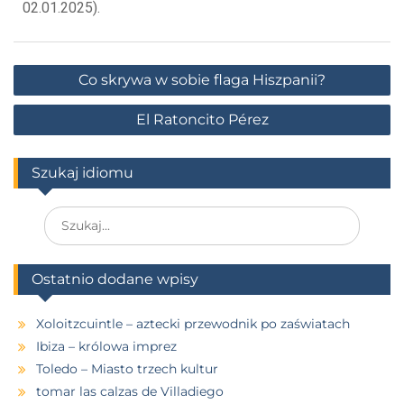
02.01.2025).
Co skrywa w sobie flaga Hiszpanii?
El Ratoncito Pérez
Szukaj idiomu
Ostatnio dodane wpisy
Xoloitzcuintle – aztecki przewodnik po zaświatach
Ibiza – królowa imprez
Toledo – Miasto trzech kultur
tomar las calzas de Villadiego