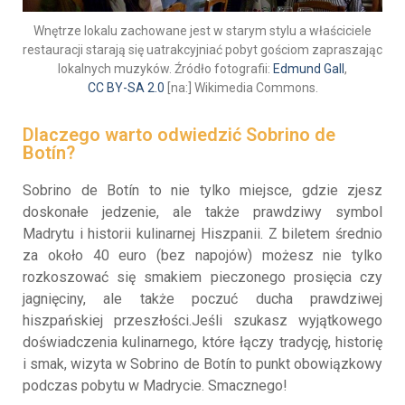
Wnętrze lokalu zachowane jest w starym stylu a właściciele
restauracji starają się uatrakcyjniać pobyt gościom zapraszając
lokalnych muzyków. Źródło fotografii:
Edmund Gall
,
CC BY-SA 2.0
[na:] Wikimedia Commons.
Dlaczego warto odwiedzić Sobrino de
Botín?
Sobrino de Botín to nie tylko miejsce, gdzie zjesz
doskonałe jedzenie, ale także prawdziwy symbol
Madrytu i historii kulinarnej Hiszpanii. Z biletem średnio
za około 40 euro (bez napojów) możesz nie tylko
rozkoszować się smakiem pieczonego prosięcia czy
jagnięciny, ale także poczuć ducha prawdziwej
hiszpańskiej przeszłości.Jeśli szukasz wyjątkowego
doświadczenia kulinarnego, które łączy tradycję, historię
i smak, wizyta w Sobrino de Botín to punkt obowiązkowy
podczas pobytu w Madrycie. Smacznego!