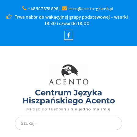
+48 507 878 898
biuro@acento-gdansk.pl
Trwa nabór do wakacyjnej grupy podstawowej - wtorki
18:30 i czwartki 18:00
Centrum Języka
Hiszpańskiego Acento
Miłość do Hiszpanii nie jedno ma imię