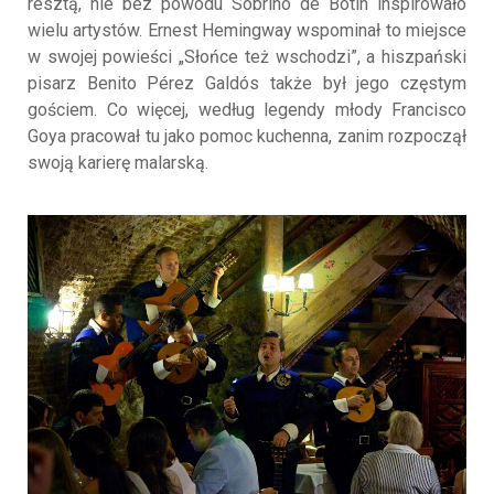
resztą, nie bez powodu Sobrino de Botín inspirowało
wielu artystów. Ernest Hemingway wspominał to miejsce
w swojej powieści „Słońce też wschodzi”, a hiszpański
pisarz Benito Pérez Galdós także był jego częstym
gościem. Co więcej, według legendy młody Francisco
Goya pracował tu jako pomoc kuchenna, zanim rozpoczął
swoją karierę malarską.