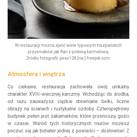
W restauracji można zjeść wiele typowych hiszpańskich
przysmaków jak flan z polewą karmelową.
Źródło fotografii: pires128 [na:] freepik.com.
Atmosfera i wnętrza
Co ciekawe, restauracja zachowała swój unikalny
charakter XVIII-wiecznej karczmy. Wchodząc do środka,
od razu zauważysz ciężkie drewniane belki, liczne
obrazy na ścianach i rustykalne ozdoby. Czteropiętrowy
budynek pełen jest zakamarków, które przenoszą gości
w czasie. Wśród tych historycznych murów możesz
poczuć się jak bohater jednej z powieści – dosłownie! Z