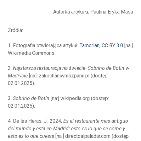
Autorka artykułu: Paulina Eryka Masa
Źródła:
1. Fotografia otwierająca artykuł:
Tamorlan
,
CC BY 3.0
[na:]
Wikimedia Commons.
2.
Najstarsza restauracja na świecie- Sobrino de Botin w
Madrycie
[na:] zakochaniwhiszpanii.pl (dostęp:
02.01.2025).
3.
Sobrino de Botín
[na:] wikipedia.org (dostęp:
02.01.2025).
4. De las Heras, J., 2024,
Es el restaurante más antiguo
del mundo y está en Madrid: esto es lo que se come y
esto es lo que cuesta
[na:] directoalpaladar.com (dostęp: