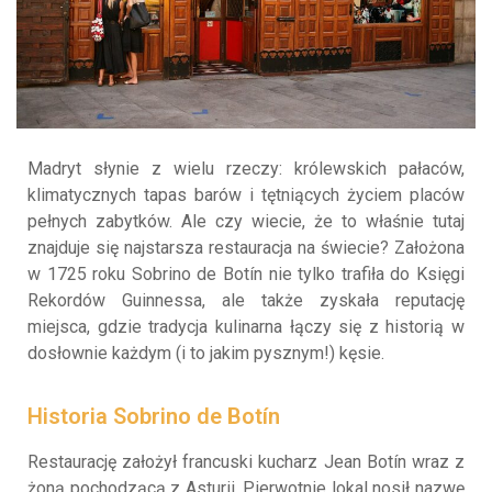
Madryt słynie z wielu rzeczy: królewskich pałaców,
klimatycznych tapas barów i tętniących życiem placów
pełnych zabytków. Ale czy wiecie, że to właśnie tutaj
znajduje się najstarsza restauracja na świecie? Założona
w 1725 roku Sobrino de Botín nie tylko trafiła do Księgi
Rekordów Guinnessa, ale także zyskała reputację
miejsca, gdzie tradycja kulinarna łączy się z historią w
dosłownie każdym (i to jakim pysznym!) kęsie.
Historia Sobrino de Botín
Restaurację założył francuski kucharz Jean Botín wraz z
żoną pochodzącą z Asturii. Pierwotnie lokal nosił nazwę