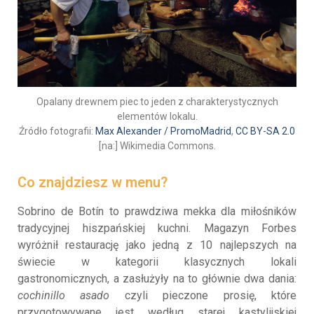
Opalany drewnem piec to jeden z charakterystycznych
elementów lokalu.
Źródło fotografii:
Max Alexander / PromoMadrid
,
CC BY-SA 2.0
[na:] Wikimedia Commons.
Co znajdziesz w menu?
Sobrino de Botín to prawdziwa mekka dla miłośników
tradycyjnej hiszpańskiej kuchni. Magazyn Forbes
wyróżnił restaurację jako jedną z 10 najlepszych na
świecie w kategorii klasycznych lokali
gastronomicznych, a zasłużyły na to głównie dwa dania:
cochinillo asado
czyli pieczone prosię, które
przygotowywane jest według starej kastylijskiej