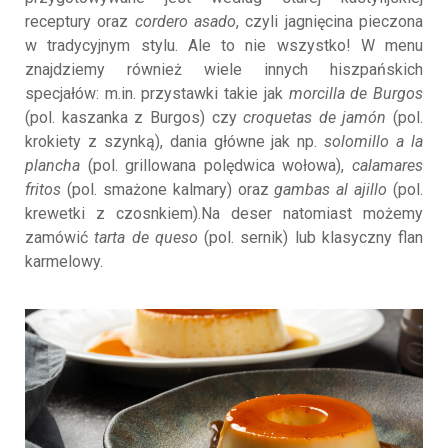
receptury oraz
cordero asado
, czyli jagnięcina pieczona
w tradycyjnym stylu. Ale to nie wszystko! W menu
znajdziemy również wiele innych hiszpańskich
specjałów: m.in. przystawki takie jak
morcilla de Burgos
(pol. kaszanka z Burgos) czy
croquetas de jamón
(pol.
krokiety z szynką), dania główne jak np.
solomillo a la
plancha
(pol. grillowana polędwica wołowa),
calamares
fritos
(pol. smażone kalmary) oraz
gambas al ajillo
(pol.
krewetki z czosnkiem).Na deser natomiast możemy
zamówić
tarta de queso
(pol. sernik) lub klasyczny flan
karmelowy.