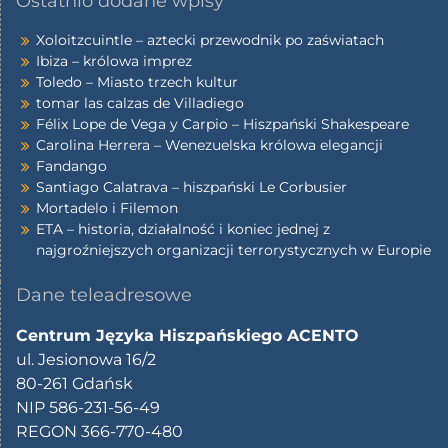
Ostatnio dodane wpisy
Xoloitzcuintle – aztecki przewodnik po zaświatach
Ibiza – królowa imprez
Toledo – Miasto trzech kultur
tomar las calzas de Villadiego
Félix Lope de Vega y Carpio – Hiszpański Shakespeare
Carolina Herrera – Wenezuelska królowa elegancji
Fandango
Santiago Calatrava – hiszpański Le Corbusier
Mortadelo i Filemon
ETA – historia, działalność i koniec jednej z
najgroźniejszych organizacji terrorystycznych w Europie
Dane teleadresowe
Centrum Języka Hiszpańskiego ACENTO
ul. Jesionowa 16/2
80-261 Gdańsk
NIP 586-231-56-49
REGON 366-770-480