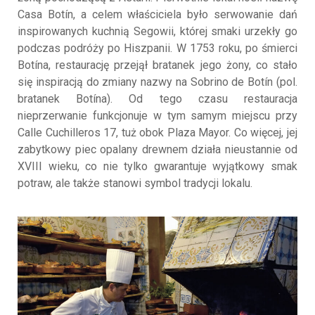
Casa Botín, a celem właściciela było serwowanie dań
inspirowanych kuchnią Segowii, której smaki urzekły go
podczas podróży po Hiszpanii. W 1753 roku, po śmierci
Botína, restaurację przejął bratanek jego żony, co stało
się inspiracją do zmiany nazwy na Sobrino de Botín (pol.
bratanek Botína). Od tego czasu restauracja
nieprzerwanie funkcjonuje w tym samym miejscu przy
Calle Cuchilleros 17, tuż obok Plaza Mayor. Co więcej, jej
zabytkowy piec opalany drewnem działa nieustannie od
XVIII wieku, co nie tylko gwarantuje wyjątkowy smak
potraw, ale także stanowi symbol tradycji lokalu.