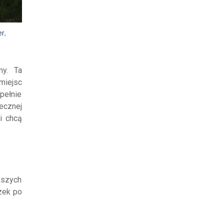
er
,
my. Ta
 miejsc
pełnie
ecznej
 i chcą
kszych
zek po