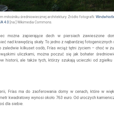
m miłośniku średniowiecznej architektury. Źródło fotografii:
Windwhistl
A 4.0
[na:] Wikimedia Commons.
rzec można zapierające dech w piersiach zawieszone do
ieć nad krawędzią skały. To jedno z najbardziej fotogenicznych
zaledwie kilkuset osób, Frías wciąż tętni życiem – choć w zu
 wąskimi uliczkami, można poczuć się jak bohater średniowi
w historii, ale także tych, którzy szukają ucieczki od zgiełku
erii, Frías ma do zaoferowania domy w cenach, które w wię
a metr kwadratowy wynosi około 763 euro. Od uroczych kamienic
oś dla siebie.