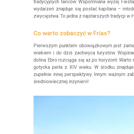
tradycyjnych tańców. Wspomniana wyżej Fiest
wydarzeń znajduje się postać kapitana – mło
zwycięstwa. To jedna z najstarszych tradycji w H
Co warto zobaczyć w Frías?
Pierwszym punktem obowiązkowym jest zamek 
wiekiem i do dziś zachwyca turystów. Wspinac
dolina Ebro rozciąga się aż po horyzont. Wart
gotycka perła z XIV wieku. W środku znajduje
zupełnie innej perspektywy. Innym ważnym zab
średniowiecznej inżynierii!