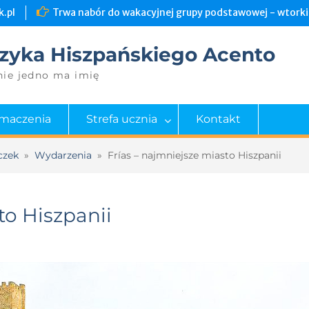
.pl
Trwa nabór do wakacyjnej grupy podstawowej - wtorki 
zyka Hiszpańskiego Acento
nie jedno ma imię
umaczenia
Strefa ucznia
Kontakt
czek
»
Wydarzenia
»
Frías – najmniejsze miasto Hiszpanii
to Hiszpanii