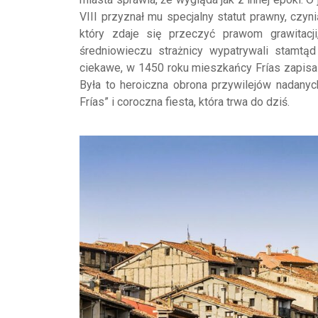
VIII przyznał mu specjalny statut prawny, czy
który zdaje się przeczyć prawom grawitacj
średniowieczu strażnicy wypatrywali stamtą
ciekawe, w 1450 roku mieszkańcy Frías zapisali
Była to heroiczna obrona przywilejów nadanych
Frías” i coroczna fiesta, która trwa do dziś.