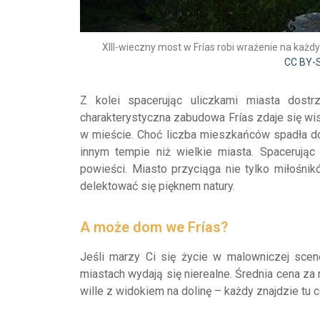
XIII-wieczny most w Frías robi wrażenie na każdy
CC BY-S
Z kolei spacerując uliczkami miasta dost
charakterystyczna zabudowa Frías zdaje się wis
w mieście. Choć liczba mieszkańców spadła do 
innym tempie niż wielkie miasta. Spacerując
powieści. Miasto przyciąga nie tylko miłośnikó
delektować się pięknem natury.
A może dom we Frías?
Jeśli marzy Ci się życie w malowniczej scen
miastach wydają się nierealne. Średnia cena z
wille z widokiem na dolinę – każdy znajdzie tu c