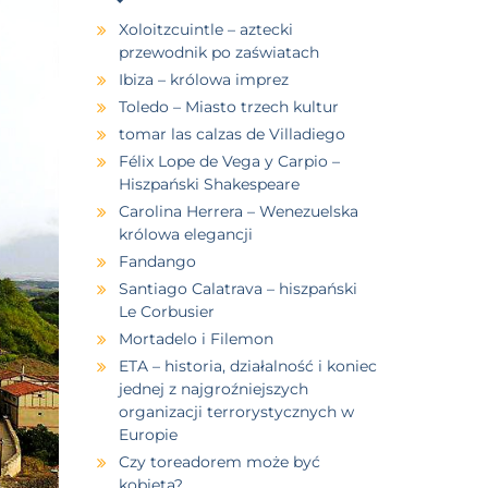
Xoloitzcuintle – aztecki
przewodnik po zaświatach
Ibiza – królowa imprez
Toledo – Miasto trzech kultur
tomar las calzas de Villadiego
Félix Lope de Vega y Carpio –
Hiszpański Shakespeare
Carolina Herrera – Wenezuelska
królowa elegancji
Fandango
Santiago Calatrava – hiszpański
Le Corbusier
Mortadelo i Filemon
ETA – historia, działalność i koniec
jednej z najgroźniejszych
organizacji terrorystycznych w
Europie
Czy toreadorem może być
kobieta?