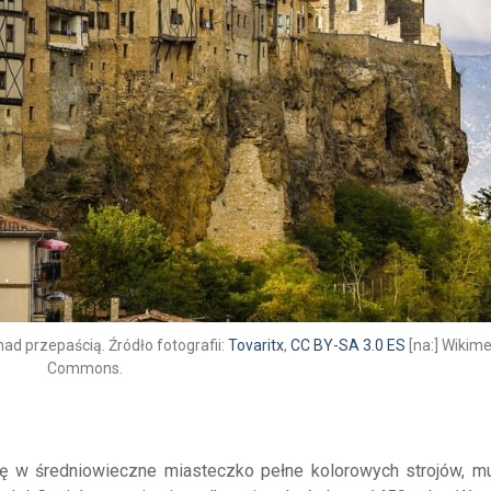
d przepaścią. Źródło fotografii:
Tovaritx
,
CC BY-SA 3.0 ES
[na:] Wikim
Commons.
ę w średniowieczne miasteczko pełne kolorowych strojów, mu