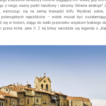
niąc z niego ważny punkt handlowy i obronny. Główna atrakcja? 
i, wznosząc się na samej krawędzi klifu. Wyobraź sobie,
d potencjalnych najeźdźców – widok musiał być oszałamiają
 się w historii, stając do walki przeciwko wojskom hrabiego de
 przez króla Jana II. Z tej bitwy narodziła się legenda o „Kap