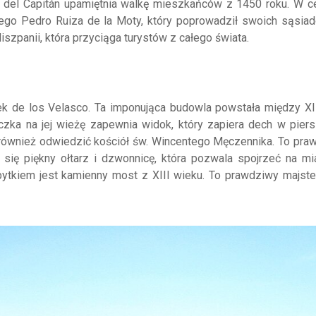
a del Capitán upamiętnia walkę mieszkańców z 1450 roku. W c
dego Pedro Ruiza de la Moty, który poprowadził swoich sąsia
iszpanii, która przyciąga turystów z całego świata.
de los Velasco. Ta imponująca budowla powstała między XI
zka na jej wieżę zapewnia widok, który zapiera dech w piers
o również odwiedzić kościół św. Wincentego Męczennika. To pra
 się piękny ołtarz i dzwonnicę, która pozwala spojrzeć na mi
ytkiem jest kamienny most z XIII wieku. To prawdziwy majste