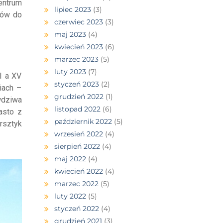
entrum
lipiec 2023
(3)
dów do
czerwiec 2023
(3)
maj 2023
(4)
kwiecień 2023
(6)
marzec 2023
(5)
luty 2023
(7)
I a XV
styczeń 2023
(2)
iach –
grudzień 2022
(1)
wdziwa
listopad 2022
(6)
asto z
październik 2022
(5)
rsztyk
wrzesień 2022
(4)
sierpień 2022
(4)
maj 2022
(4)
kwiecień 2022
(4)
marzec 2022
(5)
luty 2022
(5)
styczeń 2022
(4)
grudzień 2021
(3)