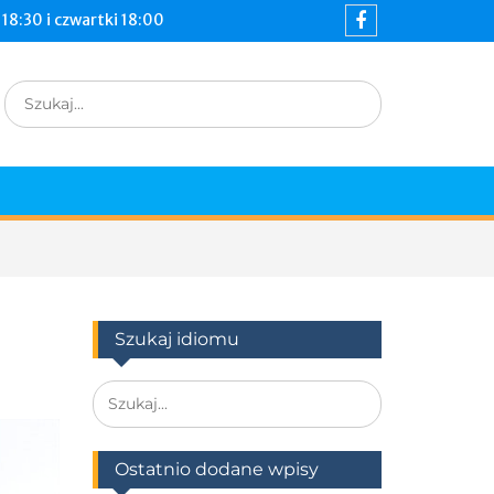
18:30 i czwartki 18:00
Szukaj idiomu
Ostatnio dodane wpisy