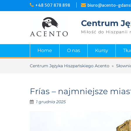
+48 507 878 898
biuro@acento-gdansk
Centrum Ję
Miłość do Hiszpanii 
Home
O nas
Kursy
Tł
Centrum Języka Hiszpańskiego Acento
»
Słowni
Frías – najmniejsze mias
1 grudnia 2025