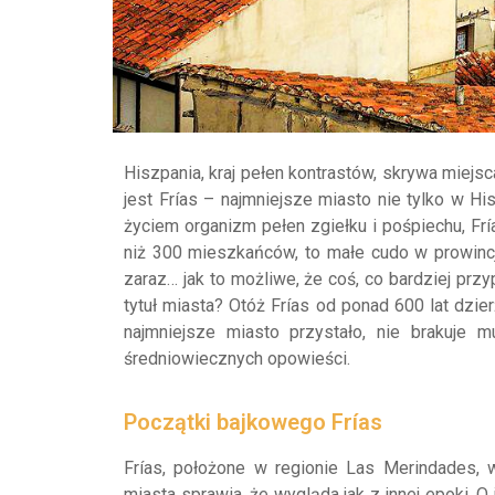
Hiszpania, kraj pełen kontrastów, skrywa miejs
jest Frías – najmniejsze miasto nie tylko w His
życiem organizm pełen zgiełku i pośpiechu, Frí
niż 300 mieszkańców, to małe cudo w prowincji
zaraz… jak to możliwe, że coś, co bardziej pr
tytuł miasta? Otóż Frías od ponad 600 lat dzier
najmniejsze miasto przystało, nie brakuje m
średniowiecznych opowieści.
Początki bajkowego Frías
Frías, położone w regionie Las Merindades, 
miasta sprawia, że wygląda jak z innej epoki. O