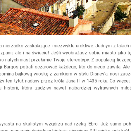
ca nierzadko zaskakujące i niezwykle urokliwe. Jednym z takich
zpanii, ale i na świecie! Jeśli wyobrażasz sobie miasto jako t
as natychmiast przełamie Twoje stereotypy. Z populacją liczącą
 Burgos potrafi oczarować każdego, kto do niego zawita. Ale 
zypomina bajkową wioskę z zamkiem w stylu Disney’a, nosi zasz
ży ten tytuł, nadany przez króla Jana II w 1435 roku. Co więcej,
u historii, która zadziwi nawet najbardziej wytrawnych miło
wyrasta na skalistym wzgórzu nad rzeką Ebro. Już samo poł
 jego znaczeniu świadczy historia sięgająca XIII wieku, gdy król