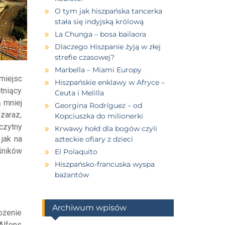
O tym jak hiszpańska tancerka
stała się indyjską królową
La Chunga – bosa bailaora
Dlaczego Hiszpanie żyją w złej
strefie czasowej?
Marbella – Miami Europy
 miejsc
Hiszpańskie enklawy w Afryce –
ętniący
Ceuta i Melilla
 mniej
Georgina Rodríguez – od
zaraz,
Kopciuszka do milionerki
czytny
Krwawy hołd dla bogów czyli
 jak na
azteckie ofiary z dzieci
śników
El Polaquito
Hiszpańsko-francuska wyspa
bażantów
Archiwum wpisów
ożenie
 Alfons