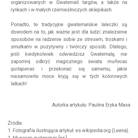
organizowanych w Gwatemali targów, a także na
rynkach i w małych rzemieślniczych sklepikach.
Ponadto, te tradycyjne gwatemalskie laleczki są
dowodem na to, jak ważne jest dla ludzi znalezienie
sposobów na radzenie sobie ze stresem, troskami i
smutkami w pozytywny i twórczy sposób. Dlatego,
jeśli kiedykolwiek odwiedzisz Gwatemalę, nie
zapomnij odkryć magicznego świata
muñecas
quitapenas
i przekonać się samemu, jakie
niesamowite moce kryją się w tych kolorowych
lalkach!
Autorka artykułu: Paulina Eryka Masa
Źródła:
1. Fotografía ilustrująca artykuł: es.wikipedia.org (Leena).
2.
Munecas quitapenas
[na:]