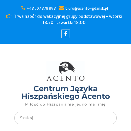
+48 507 878 898
biuro@acento-gdansk.pl
Trwa nabór do wakacyjnej grupy podstawowej - wtorki
18:30 i czwartki 18:00
Centrum Języka
Hiszpańskiego Acento
Miłość do Hiszpanii nie jedno ma imię