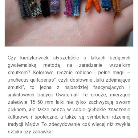
Czy kiedykolwiek słyszeliście o lalkach będących
gwatemalską metodą na zaradzanie wszelkim
smutkom? Kolorowe, ręcznie robione i pełne magii –
„muñecas quitapenas”, czyli dosłownie „lalki zdejmujące
smutki”, to jedna z najbardziej fascynujących i
unikatowych tradycji Gwatemali. Te urocze, mierzące
zaledwie 15-50 mm lalki nie tylko zachwycają swoim
pięknem, ale także noszą w sobie głębokie znaczenie
kulturowe i społeczne, a także są symbolem rdzennej
tradycji Majów. To zdecydowanie coś więcej niż zwykła
sztuka czy zabawka!