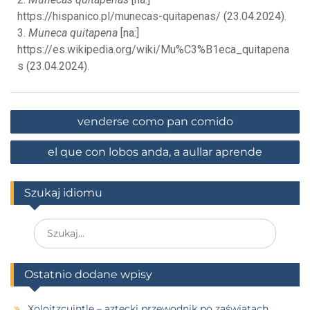
https://hispanico.pl/munecas-quitapenas/ (23.04.2024).
3.
Muneca quitapena
[na:]
https://es.wikipedia.org/wiki/Mu%C3%B1eca_quitapena
s (23.04.2024).
venderse como pan comido
el que con lobos anda, a aullar aprende
Szukaj idiomu
Ostatnio dodane wpisy
Xoloitzcuintle – aztecki przewodnik po zaświatach