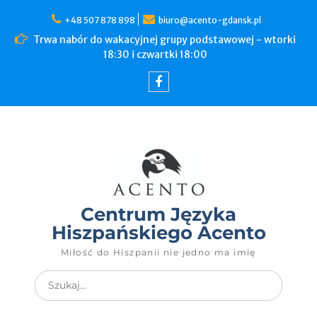
+48 507 878 898
biuro@acento-gdansk.pl
Trwa nabór do wakacyjnej grupy podstawowej - wtorki
18:30 i czwartki 18:00
Centrum Języka
Hiszpańskiego Acento
Miłość do Hiszpanii nie jedno ma imię