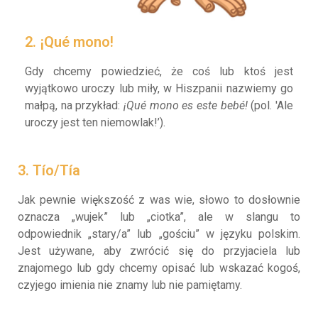
2. ¡Qué mono!
Gdy chcemy powiedzieć, że coś lub ktoś jest
wyjątkowo uroczy lub miły, w Hiszpanii nazwiemy go
małpą, na przykład:
¡Qué mono es este bebé!
(pol. 'Ale
uroczy jest ten niemowlak!’).
3. Tío/Tía
Jak pewnie większość z was wie, słowo to dosłownie
oznacza „wujek” lub „ciotka”, ale w slangu to
odpowiednik „stary/a” lub „gościu” w języku polskim.
Jest używane, aby zwrócić się do przyjaciela lub
znajomego lub gdy chcemy opisać lub wskazać kogoś,
czyjego imienia nie znamy lub nie pamiętamy.