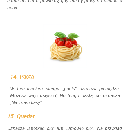
arriba del curro
powiemy, gdy mamy pracy po dziurki w
nosie.
14. Pasta
W hiszpańskim slangu „pasta” oznacza pieniądze.
Możesz więc usłyszeć No tengo pasta, co oznacza
„Nie mam kasy”.
15. Quedar
Oznacza „spotkać się” lub „umówić się”. Na przykład,