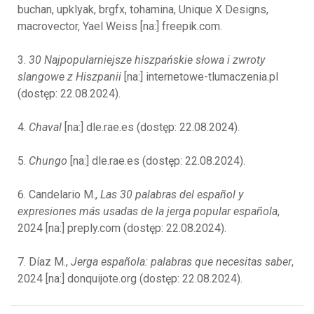
buchan, upklyak, brgfx, tohamina, Unique X Designs,
macrovector, Yael Weiss [na:] freepik.com.
3.
30 Najpopularniejsze hiszpańskie słowa i zwroty
slangowe z Hiszpanii
[na:] internetowe-tlumaczenia.pl
(dostęp: 22.08.2024).
4.
Chaval
[na:] dle.rae.es (dostęp: 22.08.2024).
5.
Chungo
[na:] dle.rae.es (dostęp: 22.08.2024).
6. Candelario M.,
Las 30 palabras del español y
expresiones más usadas de la jerga popular española
,
2024 [na:] preply.com (dostęp: 22.08.2024).
7. Díaz M.,
Jerga española: palabras que necesitas saber
,
2024 [na:] donquijote.org (dostęp: 22.08.2024).