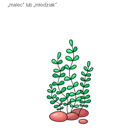
„malec” lub „młodziak”.