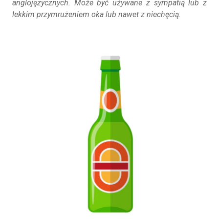
anglojęzycznych. Może być używane z sympatią lub z
lekkim przymrużeniem oka lub nawet z niechęcią.