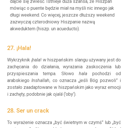
dajcie się zwieść. Istnieje duża szansa, że Hiszpan
mówiąc o puente będzie miał na myśli nic innego jak
długi weekend. Co więcej, jeszcze dłuższy weekend
zazwyczaj czterodniowy Hiszpanie nazwą
akweduktem (hiszp. un acueducto).
27. ¡Hala!
Wykrzyknik ¡hala! w hiszpańskim slangu używany jest do
zachęcania do działania, wyrażania zaskoczenia lub
przyspieszania tempa. Słowo
hala
pochodzi od
arabskiego
Inshallah
, co oznacza „jeśli Bóg pozwoli” i
zostało zaadaptowane w hiszpańskim jako wyraz emocji
i zachęty, podobnie jak
ojalá
(’oby’).
28. Ser un crack
To wyrażenie oznacza „być świetnym w czymś” lub „być