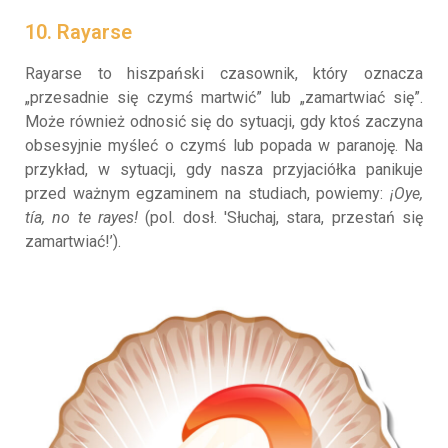
10. Rayarse
Rayarse to hiszpański czasownik, który oznacza
„przesadnie się czymś martwić” lub „zamartwiać się”.
Może również odnosić się do sytuacji, gdy ktoś zaczyna
obsesyjnie myśleć o czymś lub popada w paranoję. Na
przykład, w sytuacji, gdy nasza przyjaciółka panikuje
przed ważnym egzaminem na studiach, powiemy:
¡Oye,
tía, no te rayes!
(pol. dosł. 'Słuchaj, stara, przestań się
zamartwiać!’).