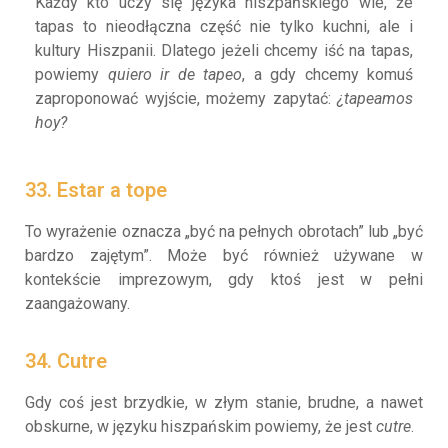
Każdy kto uczy się języka hiszpańskiego wie, że
tapas to nieodłączna część nie tylko kuchni, ale i
kultury Hiszpanii. Dlatego jeżeli chcemy iść na tapas,
powiemy
quiero ir de tapeo
, a gdy chcemy komuś
zaproponować wyjście, możemy zapytać:
¿tapeamos
hoy?
33. Estar a tope
To wyrażenie oznacza „być na pełnych obrotach” lub „być
bardzo zajętym”. Może być również używane w
kontekście imprezowym, gdy ktoś jest w pełni
zaangażowany.
34. Cutre
Gdy coś jest brzydkie, w złym stanie, brudne, a nawet
obskurne, w języku hiszpańskim powiemy, że jest
cutre
.