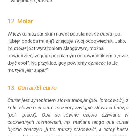
wulgarnego
¡hostia!.
12. Molar
W języku hiszpańskim nawet popularne
me gusta
(pol.
'lubię/ podoba mi się’) znajduje swój odpowiednik. Jako,
że
molar
jest wyrażeniem slangowym, można
powiedzieć, że jego popularnym odpowiednikiem będzie
„być cool”. Na przykład, gdy powiemy
oznacza to „ta
muzyka jest super”.
13. Currar/El curro
Currar
jest synonimem słowa
trabajar
(pol. 'pracować’), z
kolei słowem
el curro
możemy zastąpić słowo
el trabajo
(pol. 'praca’). Oba są równie często używane w
codziennych rozmowach, np.
mañana tengo que currar
będzie znaczyło „jutro muszę pracować”, a
estoy hasta