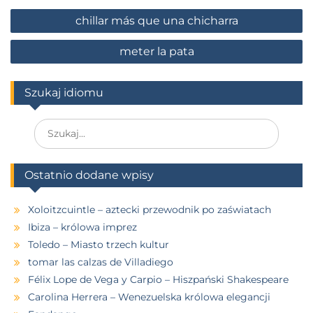
chillar más que una chicharra
meter la pata
Szukaj idiomu
Ostatnio dodane wpisy
Xoloitzcuintle – aztecki przewodnik po zaświatach
Ibiza – królowa imprez
Toledo – Miasto trzech kultur
tomar las calzas de Villadiego
Félix Lope de Vega y Carpio – Hiszpański Shakespeare
Carolina Herrera – Wenezuelska królowa elegancji