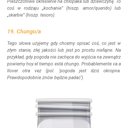
Pieszczotliwe określenie na chłopaka lub dziewczynę. To
coś w rodzaju „kochanie” (hiszp.
amor/querido
) lub
„skarbie” (hiszp.
tesoro
).
19. Chungo/a
Tego słowa użyjemy gdy chcemy opisać coś, co jest w
złym stanie, złej jakości lub jest po prostu niefajne. Na
przykład, gdy pogoda nie zachęca do wyjścia na zewnątrz
powiemy
hoy el tiempo está chungo. Probablemente va a
llover otra vez
(pol. 'pogoda jest dziś okropna.
Prawdopodobnie znów będzie padać’).