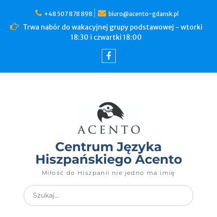
+48 507 878 898
biuro@acento-gdansk.pl
Trwa nabór do wakacyjnej grupy podstawowej - wtorki
18:30 i czwartki 18:00
Centrum Języka
Hiszpańskiego Acento
Miłość do Hiszpanii nie jedno ma imię