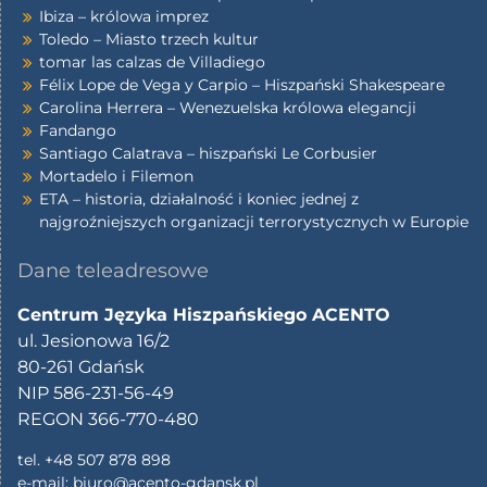
Ibiza – królowa imprez
Toledo – Miasto trzech kultur
tomar las calzas de Villadiego
Félix Lope de Vega y Carpio – Hiszpański Shakespeare
Carolina Herrera – Wenezuelska królowa elegancji
Fandango
Santiago Calatrava – hiszpański Le Corbusier
Mortadelo i Filemon
ETA – historia, działalność i koniec jednej z
najgroźniejszych organizacji terrorystycznych w Europie
Dane teleadresowe
Centrum Języka Hiszpańskiego ACENTO
ul. Jesionowa 16/2
80-261 Gdańsk
NIP 586-231-56-49
REGON 366-770-480
tel. +48 507 878 898
e-mail:
biuro@acento-gdansk.pl