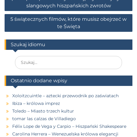
slangowych hiszpańskich zwrotów
5 świątecznych filmów, które musisz obejrzeć w
te Święta
Szukaj idiomu
Ostatnio dodane wpisy
Xoloitzcuintle – aztecki przewodnik po zaświatach
Ibiza – królowa imprez
Toledo – Miasto trzech kultur
tomar las calzas de Villadiego
Félix Lope de Vega y Carpio – Hiszpański Shakespeare
Carolina Herrera – Wenezuelska królowa elegancji