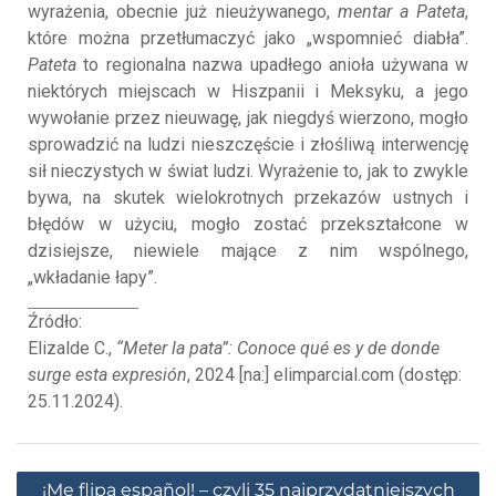
wyrażenia, obecnie już nieużywanego,
mentar a Pateta
,
które można przetłumaczyć jako „wspomnieć diabła”.
Pateta
to regionalna nazwa upadłego anioła używana w
niektórych miejscach w Hiszpanii i Meksyku, a jego
wywołanie przez nieuwagę, jak niegdyś wierzono, mogło
sprowadzić na ludzi nieszczęście i złośliwą interwencję
sił nieczystych w świat ludzi. Wyrażenie to, jak to zwykle
bywa, na skutek wielokrotnych przekazów ustnych i
błędów w użyciu, mogło zostać przekształcone w
dzisiejsze, niewiele mające z nim wspólnego,
„wkładanie łapy”.
Źródło:
Elizalde C.,
“Meter la pata”: Conoce qué es y de donde
surge esta expresión
, 2024 [na:] elimparcial.com (dostęp:
25.11.2024).
¡Me flipa español! – czyli 35 najprzydatniejszych