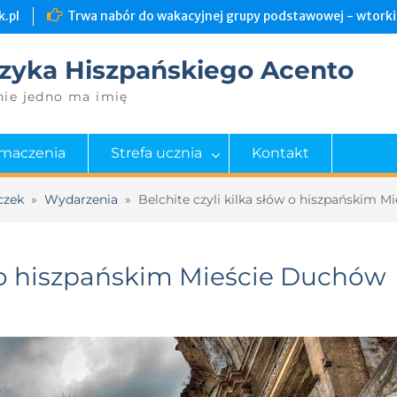
.pl
Trwa nabór do wakacyjnej grupy podstawowej - wtorki 
zyka Hiszpańskiego Acento
nie jedno ma imię
umaczenia
Strefa ucznia
Kontakt
czek
»
Wydarzenia
»
Belchite czyli kilka słów o hiszpańskim 
ów o hiszpańskim Mieście Duchów