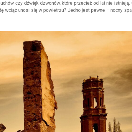
uchów czy dźwięk dzwonów, które przecież od lat nie istnieją. 
dę wciąż unosi się w powietrzu? Jedno jest pewne – nocny spa