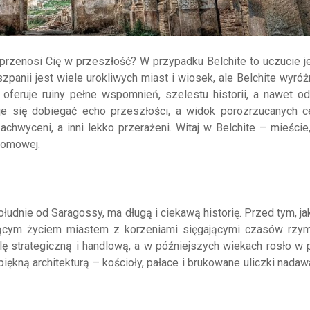
rzenosi Cię w przeszłość? W przypadku Belchite to uczucie je
panii jest wiele urokliwych miast i wiosek, ale Belchite wyróż
feruje ruiny pełne wspomnień, szelestu historii, a nawet od
aje się dobiegać echo przeszłości, a widok porozrzucanych ce
chwyceni, a inni lekko przerażeni. Witaj w Belchite – mieście,
 domowej.
ołudnie od Saragossy, ma długą i ciekawą historię. Przed tym, ja
iącym życiem miastem z korzeniami sięgającymi czasów rzym
ę strategiczną i handlową, a w późniejszych wiekach rosło w 
 piękną architekturą – kościoły, pałace i brukowane uliczki nada