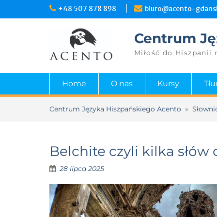
+48 507 878 898
biuro@acento-gdansk
Centrum Ję
Miłość do Hiszpanii 
Home
O nas
Kursy
Tł
Centrum Języka Hiszpańskiego Acento
»
Słowni
Belchite czyli kilka sł
28 lipca 2025