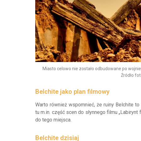
Miasto celowo nie zostało odbudowane po wojnie
Źródło fot
Belchite jako plan filmowy
Warto również wspomnieć, że ruiny Belchite to n
tu m.in. część scen do słynnego filmu „Labirynt
do tego miejsca.
Belchite dzisiaj