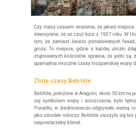
Czy masz czasem wrażenie, że jakieś miejsce p
intensywne, że aż czuć kurz z 1937 roku. W Hisz
tym, że zamiast świeżo pomalowanych fasad, o
grozy. To miejsce, gdzie z każdej uliczki zd
zrujnowanych kościołów sprawia, że jedni są za
upamiętnia mroczne czasy hiszpańskiej wojny
Złote czasy Belchite
Belchite, położone w Aragonii, około 50 km na p
się symbolem wojny i zniszczenia, było tętn
Ponadto, w średniowieczu odgrywało ważną rol
jako ośrodek rolniczy. Belchite cieszyło się też
niepowtarzalny klimat.