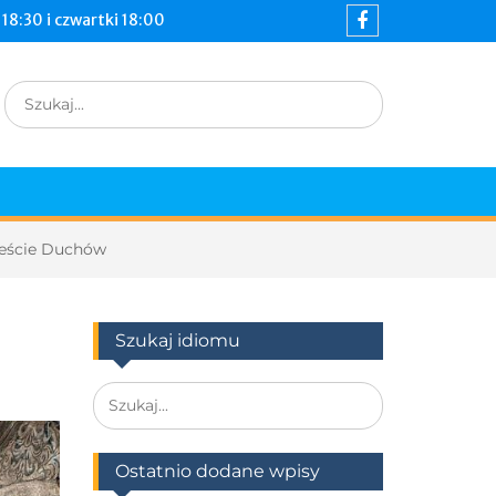
18:30 i czwartki 18:00
Mieście Duchów
Szukaj idiomu
Ostatnio dodane wpisy