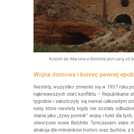
Kościół św. Marcina w Belchite jest ruiną od d
Wojna domowa i koniec pewnej epok
Niestety, wszystko zmieniło się w 1937 roku p
najkrwawszych starć konfliktu – Republikanie st
tygodnie i zakończyły się niemal całkowitym zni
ruiny, które niestety nigdy nie zostały odbud
stanie jako „żywy pomnik” wojny i hołd dla tyc
stworzone nowe Belchite. Tymczasem stare mi
atrakcja dla miłośników historii oraz duchów, z