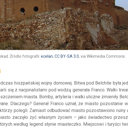
ekad. Źródło fotografii:
ecelan
,
CC BY-SA 3.0
, via Wikimedia Commons.
i
odczas hiszpańskiej wojny domowej. Bitwa pod Belchite była je
arli się z nacjonalistami pod wodzą generała Franco. Walki trw
szczeniem miasta. Bomby, artyleria i walki uliczne zmieniły Bel
owane. Dlaczego? Generał Franco uznał, że miasto pozostanie w
h, którzy polegli. Zamiast odbudować miasto pozostawiono ruiny
asto zaczęło żyć własnym życiem – jako świadectwo przeszł
 których według legend słynie miasteczko. Miejscowi i turyści tw