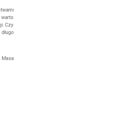
ństwami
 warto
i. Czy
 długo
ka Masa