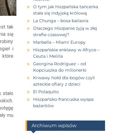
O tym jak hiszpańska tancerka
stała się indyjską królową
La Chunga – bosa bailaora
st tak
Dlaczego Hiszpanie żyją w złej
nia się
strefie czasowej?
robiny
Marbella – Miami Europy
gieł i
Hiszpańskie enklawy w Afryce –
 które
Ceuta i Melilla
Georgina Rodríguez – od
Kopciuszka do milionerki
Krwawy hołd dla bogów czyli
azteckie ofiary z dzieci
El Polaquito
k stało
Hiszpańsko-francuska wyspa
skich.
bażantów
potęgę
wały mu
Archiwum wpisów