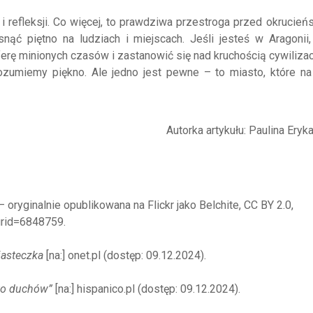
e i refleksji. Co więcej, to prawdziwa przestroga przed okrucie
isnąć piętno na ludziach i miejscach. Jeśli jesteś w Aragonii,
rę minionych czasów i zastanowić się nad kruchością cywilizacj
rozumiemy piękno. Ale jedno jest pewne – to miasto, które na
Autorka artykułu: Paulina Ery
 – oryginalnie opublikowana na Flickr jako Belchite, CC BY 2.0,
urid=6848759.
iasteczka
[na:] onet.pl (dostęp: 09.12.2024).
sto duchów”
[na:] hispanico.pl (dostęp: 09.12.2024).