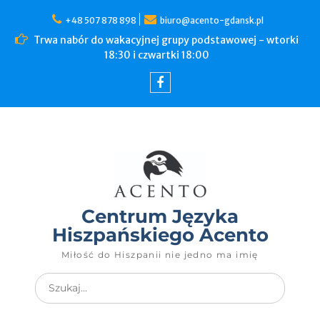
+48 507 878 898
biuro@acento-gdansk.pl
Trwa nabór do wakacyjnej grupy podstawowej - wtorki
18:30 i czwartki 18:00
Centrum Języka
Hiszpańskiego Acento
Miłość do Hiszpanii nie jedno ma imię