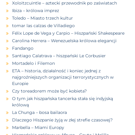
Xoloitzcuintle – aztecki przewodnik po zaświatach
Ibiza – królowa imprez
Toledo – Miasto trzech kultur
tomar las calzas de Villadiego
Félix Lope de Vega y Carpio – Hiszpański Shakespeare
Carolina Herrera – Wenezuelska królowa elegancji
Fandango
Santiago Calatrava – hiszpański Le Corbusier
Mortadelo i Filemon
ETA – historia, działalność i koniec jednej z
najgroźniejszych organizacji terrorystycznych w
Europie
Czy toreadorem może być kobieta?
O tym jak hiszpańska tancerka stała się indyjską
królową
La Chunga – bosa bailaora
Dlaczego Hiszpanie żyją w złej strefie czasowej?
Marbella – Miami Europy
Hiszpańskie enklawy w Afryce – Ceuta i Melilla