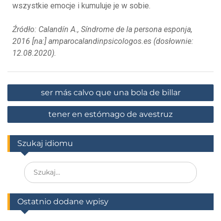
wszystkie emocje i kumuluje je w sobie.
Źródło: Calandín A., Síndrome de la persona esponja,
2016 [na:] amparocalandinpsicologos.es (dosłownie:
12.08.2020).
ser más calvo que una bola de billar
tener en estómago de avestruz
Szukaj idiomu
Ostatnio dodane wpisy