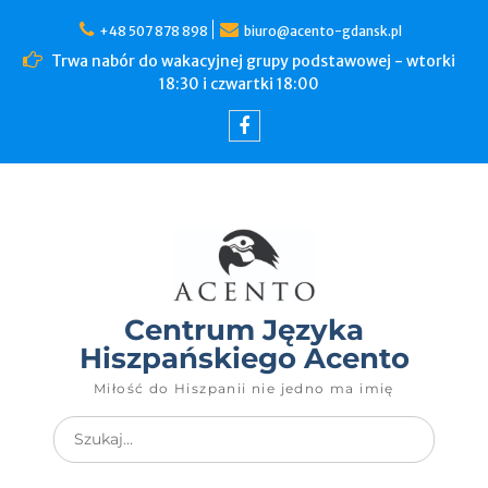
+48 507 878 898
biuro@acento-gdansk.pl
Trwa nabór do wakacyjnej grupy podstawowej - wtorki
18:30 i czwartki 18:00
Centrum Języka
Hiszpańskiego Acento
Miłość do Hiszpanii nie jedno ma imię