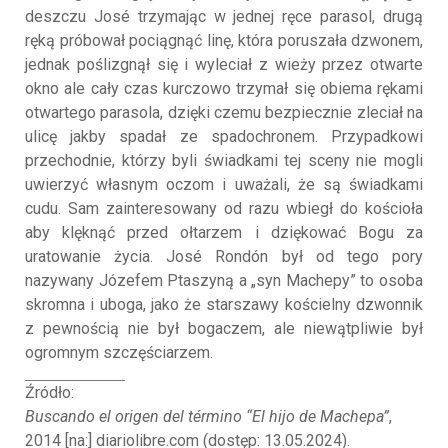
deszczu José trzymając w jednej ręce parasol, drugą
ręką próbował pociągnąć linę, która poruszała dzwonem,
jednak poślizgnął się i wyleciał z wieży przez otwarte
okno ale cały czas kurczowo trzymał się obiema rękami
otwartego parasola, dzięki czemu bezpiecznie zleciał na
ulicę jakby spadał ze spadochronem. Przypadkowi
przechodnie, którzy byli świadkami tej sceny nie mogli
uwierzyć własnym oczom i uważali, że są świadkami
cudu. Sam zainteresowany od razu wbiegł do kościoła
aby klęknąć przed ołtarzem i dziękować Bogu za
uratowanie życia. José Rondón był od tego pory
nazywany Józefem Ptaszyną a „syn Machepy” to osoba
skromna i uboga, jako że starszawy kościelny dzwonnik
z pewnością nie był bogaczem, ale niewątpliwie był
ogromnym szczęściarzem.
Źródło:
Buscando el origen del término “El hijo de Machepa”
,
2014 [na:] diariolibre.com (dostęp: 13.05.2024).