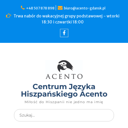
+48 507 878 898
biuro@acento-gdansk.pl
Trwa nabór do wakacyjnej grupy podstawowej - wtorki
18:30 i czwartki 18:00
Centrum Języka
Hiszpańskiego Acento
Miłość do Hiszpanii nie jedno ma imię