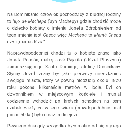
Na Dominikanie człowiek pochodzący z biednej rodziny
to
hijo de Machepa
(‘syn Machepy) gdzie chodzić może
o dziecko kobiety o imieniu Josefa. Zdrobnieniem od
tego imienia jest
Chepa
więc
Machepa
to
Mamá Chepa
czyli „mama Józia”.
Najprawdopodobniej chodzi tu o kobietę znaną jako
Josefa Rondón, matkę José Pajarito (‘Józef Ptaszyna’)
zamieszkującego Santo Domingo, stolicę Dominikany.
Słynny Józef znany był jako pierwszy mieszkaniec
swojego miasta, który w pewną niedzielę około 1820
roku pokonał kilkanaście metrów w locie. Był on
dzwonnikiem w miejscowym kościele i musiał
codziennie wchodzić po krętych schodach na sam
czubek wieży co w jego wieku (prawdopodobnie miał
ponad 50 lat) było coraz trudniejsze.
Pewnego dnia gdy wszystko było mokre od siąpiącego