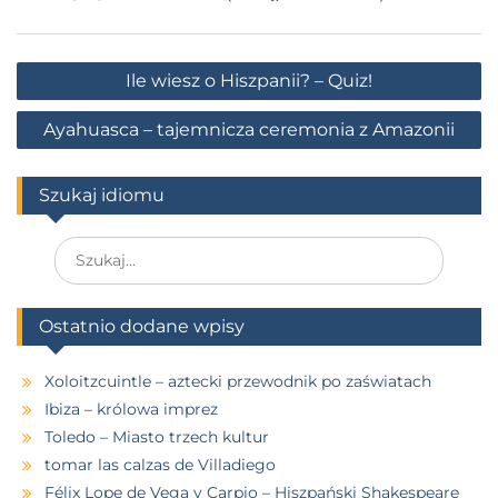
Ile wiesz o Hiszpanii? – Quiz!
Ayahuasca – tajemnicza ceremonia z Amazonii
Szukaj idiomu
Ostatnio dodane wpisy
Xoloitzcuintle – aztecki przewodnik po zaświatach
Ibiza – królowa imprez
Toledo – Miasto trzech kultur
tomar las calzas de Villadiego
Félix Lope de Vega y Carpio – Hiszpański Shakespeare