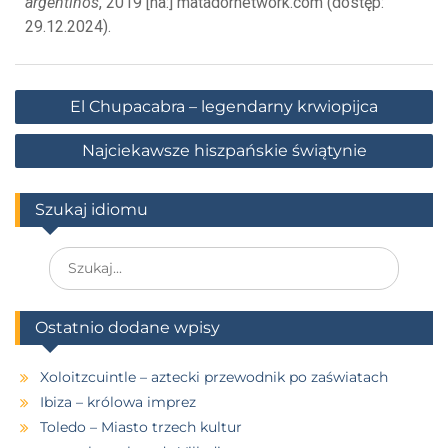
argentinos
, 2019 [na:] matadornetwork.com (dostęp:
29.12.2024).
El Chupacabra – legendarny krwiopijca
Najciekawsze hiszpańskie świątynie
Szukaj idiomu
Ostatnio dodane wpisy
Xoloitzcuintle – aztecki przewodnik po zaświatach
Ibiza – królowa imprez
Toledo – Miasto trzech kultur