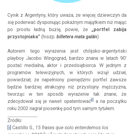
Cynik z Argentyny, który uważa, że więcej dziewczyn da
się poderwać dysponując pokaźnym majątkiem niż mając
po prostu ładną buzię, powie, że
„portfel zabija
przystojniaka”
(hiszp.
billetera mata galán
).
Autorem tego wyrażenia jest chilijsko-argentyński
playboy Jacobo Wingograd, bardzo znana w latach 90’
postać medialna, aktor i przedsiębiorca. W jednym z
programów telewizyjnych, w których wziął udział,
powiedział, że napełniony pieniędzmi portfel zawsze
będzie bardziej atrakcyjny niż przystojny mężczyzna,
tworząc w ten sposób wyrażenie tak znane, że
[i]
zdecydował się je nawet opatentować
a na początku
roku 2002 nagrał piosenkę pod tym samym tytułem.
Źródło:
[i]
Castillo S.,
15 frases que solo entendemos los