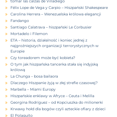
tomar las calzas de Villadiego
Félix Lope de Vega y Carpio – Hiszpański Shakespeare
Carolina Herrera – Wenezuelska królowa elegancji
Fandango
Santiago Calatrava – hiszpański Le Corbusier
Mortadelo i Filemon
ETA – historia, działalność i koniec jednej z
najgroźniejszych organizacji terrorystycznych w
Europie
Czy toreadorem może być kobieta?
O tym jak hiszpańska tancerka stała się indyjską
królową
La Chunga – bosa bailaora
Dlaczego Hiszpanie żyją w złej strefie czasowej?
Marbella – Miami Europy
Hiszpańskie enklawy w Afryce – Ceuta i Melilla
Georgina Rodríguez – od Kopciuszka do milionerki
Krwawy hołd dla bogów czyli azteckie ofiary z dzieci
El Polaquito