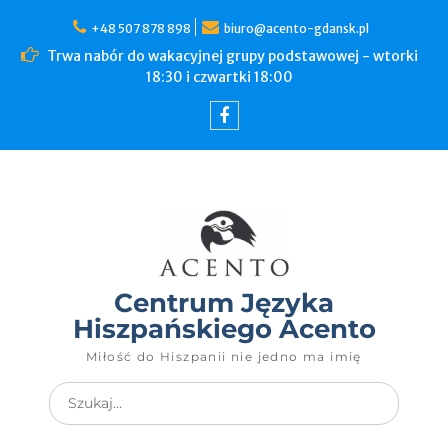
+48 507 878 898
biuro@acento-gdansk.pl
Trwa nabór do wakacyjnej grupy podstawowej - wtorki
18:30 i czwartki 18:00
Centrum Języka
Hiszpańskiego Acento
Miłość do Hiszpanii nie jedno ma imię