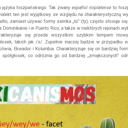
n języka hiszpańskiego. Tak zwany
español rioplatense
to hisz
Dialekt ten jest wyjątkowy ze względu na charakterystyczną 
dto, zamiast używać formy zaimka „tú” (ty), często stosuje się
a Dominikanie i w Puerto Rico, a także w niektórych rejonach w
akteryzuje się przede wszystkim szybkim tempem mowy
osek, takich jak /s/. Zupełnie inaczej będzie w przypadku
e
liwia, Ekwador i Kolumbia. Charakteryzuje się on bardziej for
spółgłosek, co odróżnia go od bardziej „zmiękczonych” od