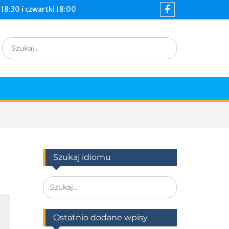
18:30 i czwartki 18:00
Szukaj idiomu
Ostatnio dodane wpisy