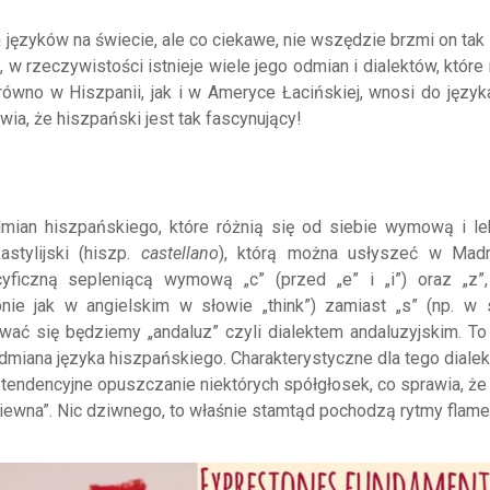
 języków na świecie, ale co ciekawe, nie wszędzie brzmi on tak
 rzeczywistości istnieje wiele jego odmian i dialektów, które 
ówno w Hiszpanii, jak i w Ameryce Łacińskiej, wnosi do język
wia, że hiszpański jest tak fascynujący!
ian hiszpańskiego, które różnią się od siebie wymową i le
astylijski (hiszp.
castellano
), którą można usłyszeć w Madr
ecyficzną sepleniącą wymową „c” (przed „e” i „i”) oraz „z”,
ie jak w angielskim w słowie „think”) zamiast „s” (np. w 
giwać się będziemy „andaluz” czyli dialektem andaluzyjskim. To
miana języka hiszpańskiego. Charakterystyczne dla tego dialekt
e tendencyjne opuszczanie niektórych spółgłosek, co sprawia, ż
śpiewna”. Nic dziwnego, to właśnie stamtąd pochodzą rytmy flam