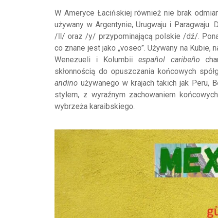
W Ameryce Łacińskiej również nie brak odmia
używany w Argentynie, Urugwaju i Paragwaju. 
/ll/ oraz /y/ przypominającą polskie /dź/. Pona
co znane jest jako „voseo”. Używany na Kubie, n
Wenezueli i Kolumbii
español caribeño
char
skłonnością do opuszczania końcowych spółgł
andino
używanego w krajach takich jak Peru, Bo
stylem, z wyraźnym zachowaniem końcowych 
wybrzeża karaibskiego.