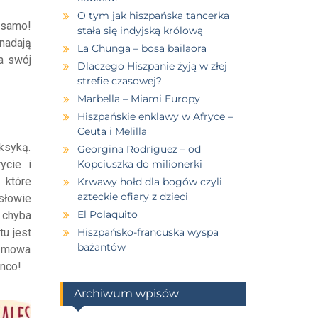
O tym jak hiszpańska tancerka
 samo!
stała się indyjską królową
nadają
La Chunga – bosa bailaora
a swój
Dlaczego Hiszpanie żyją w złej
strefie czasowej?
Marbella – Miami Europy
Hiszpańskie enklawy w Afryce –
Ceuta i Melilla
ksyką.
Georgina Rodríguez – od
ycie i
Kopciuszka do milionerki
 które
Krwawy hołd dla bogów czyli
azteckie ofiary z dzieci
słowie
El Polaquito
 chyba
u jest
Hiszpańsko-francuska wyspa
bażantów
e mowa
enco!
Archiwum wpisów