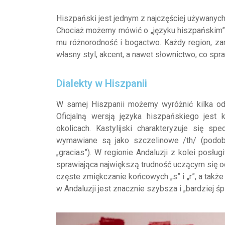
Hiszpański jest jednym z najczęściej używanych
Chociaż możemy mówić o „języku hiszpańskim”, w
mu różnorodność i bogactwo. Każdy region, zar
własny styl, akcent, a nawet słownictwo, co spra
Dialekty w Hiszpanii
W samej Hiszpanii możemy wyróżnić kilka odm
Oficjalną wersją języka hiszpańskiego jest k
okolicach. Kastylijski charakteryzuje się sp
wymawiane są jako szczelinowe /th/ (podobn
„gracias”). W regionie Andaluzji z kolei posłu
sprawiająca największą trudność uczącym się od
częste zmiękczanie końcowych „s” i „r”, a takż
w Andaluzji jest znacznie szybsza i „bardziej 