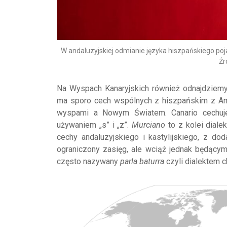
W andaluzyjskiej odmianie języka hiszpańskiego po
Źr
Na Wyspach Kanaryjskich również odnajdziem
ma sporo cech wspólnych z hiszpańskim z Ame
wyspami a Nowym Światem. Canario cechuje 
używaniem „s” i „z”.
Murciano
to z kolei diale
cechy andaluzyjskiego i kastylijskiego, z do
ograniczony zasięg, ale wciąż jednak będącym
często nazywany
parla baturra
czyli dialektem c