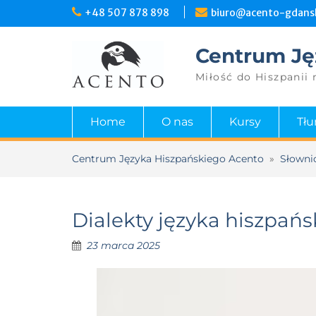
+48 507 878 898
biuro@acento-gdansk
Centrum Ję
Miłość do Hiszpanii 
Home
O nas
Kursy
Tł
Centrum Języka Hiszpańskiego Acento
»
Słowni
Dialekty języka hiszpań
23 marca 2025