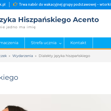
.pl
Trwa nabór do wakacyjnej grupy podstawowej - wtorki 
zyka Hiszpańskiego Acento
nie jedno ma imię
umaczenia
Strefa ucznia
Kontakt
czek
»
Wydarzenia
»
Dialekty języka hiszpańskiego
skiego