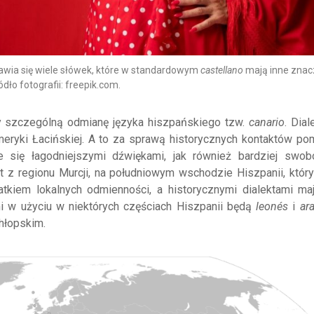
jawia się wiele słówek, które w standardowym
castellano
mają inne znac
ódło fotografii: freepik.com.
y szczególną odmianę języka hiszpańskiego tzw.
canario
. Dial
ryki Łacińskiej. A to za sprawą historycznych kontaktów po
się łagodniejszymi dźwiękami, jak również bardziej swo
kt z regionu Murcji, na południowym wschodzie Hiszpanii, który
datkiem lokalnych odmienności, a historycznymi dialektami ma
i w użyciu w niektórych częściach Hiszpanii będą
leonés
i
ar
hłopskim.