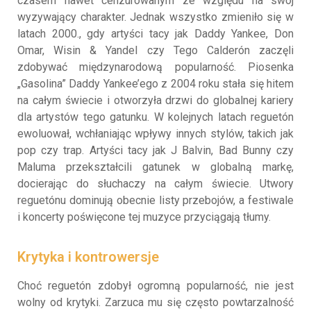
czasem nawet cenzurowanym ze względu na swój
wyzywający charakter. Jednak wszystko zmieniło się w
latach 2000., gdy artyści tacy jak Daddy Yankee, Don
Omar, Wisin & Yandel czy Tego Calderón zaczęli
zdobywać międzynarodową popularność. Piosenka
„Gasolina” Daddy Yankee’ego z 2004 roku stała się hitem
na całym świecie i otworzyła drzwi do globalnej kariery
dla artystów tego gatunku. W kolejnych latach reguetón
ewoluował, wchłaniając wpływy innych stylów, takich jak
pop czy trap. Artyści tacy jak J Balvin, Bad Bunny czy
Maluma przekształcili gatunek w globalną markę,
docierając do słuchaczy na całym świecie. Utwory
reguetónu dominują obecnie listy przebojów, a festiwale
i koncerty poświęcone tej muzyce przyciągają tłumy.
Krytyka i kontrowersje
Choć reguetón zdobył ogromną popularność, nie jest
wolny od krytyki. Zarzuca mu się często powtarzalność