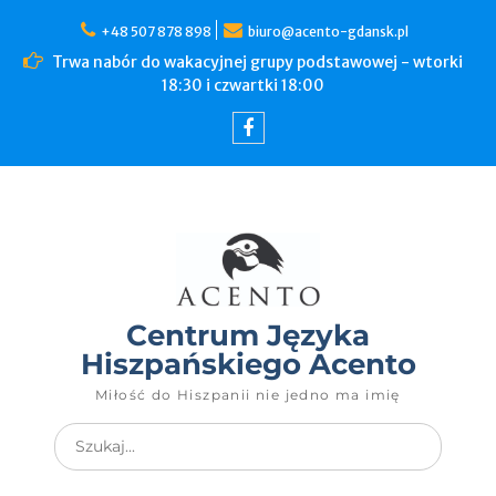
+48 507 878 898
biuro@acento-gdansk.pl
Trwa nabór do wakacyjnej grupy podstawowej - wtorki
18:30 i czwartki 18:00
Centrum Języka
Hiszpańskiego Acento
Miłość do Hiszpanii nie jedno ma imię