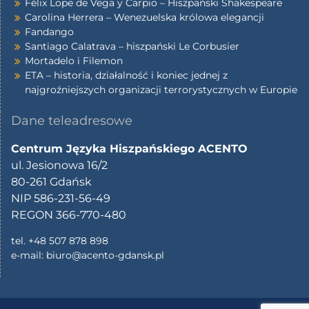
Félix Lope de Vega y Carpio – Hiszpański Shakespeare
Carolina Herrera – Wenezuelska królowa elegancji
Fandango
Santiago Calatrava – hiszpański Le Corbusier
Mortadelo i Filemon
ETA – historia, działalność i koniec jednej z
najgroźniejszych organizacji terrorystycznych w Europie
Dane teleadresowe
Centrum Języka Hiszpańskiego ACENTO
ul. Jesionowa 16/2
80-261 Gdańsk
NIP 586-231-56-49
REGON 366-770-480
tel. +48 507 878 898
e-mail:
biuro@acento-gdansk.pl