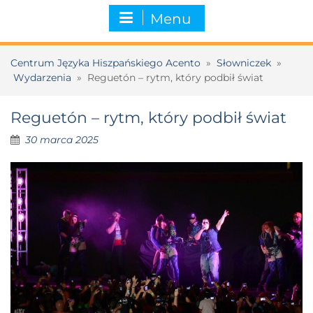
Menu
Centrum Języka Hiszpańskiego Acento
»
Słowniczek
»
Wydarzenia
»
Reguetón – rytm, który podbił świat
Reguetón – rytm, który podbił świat
30 marca 2025