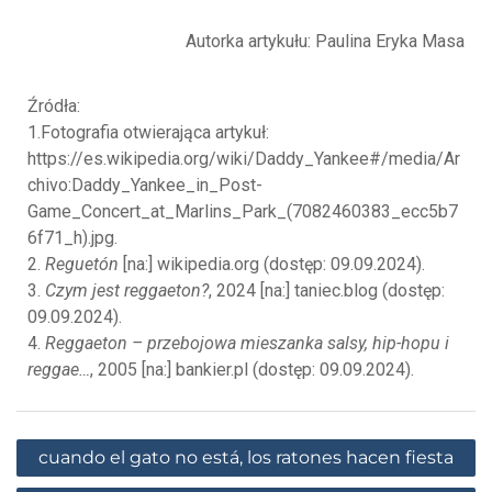
Autorka artykułu: Paulina Eryka Masa
Źródła:
1.Fotografia otwierająca artykuł:
https://es.wikipedia.org/wiki/Daddy_Yankee#/media/Ar
chivo:Daddy_Yankee_in_Post-
Game_Concert_at_Marlins_Park_(7082460383_ecc5b7
6f71_h).jpg.
2.
Reguetón
[na:] wikipedia.org (dostęp: 09.09.2024).
3.
Czym jest reggaeton?
, 2024 [na:] taniec.blog (dostęp:
09.09.2024).
4.
Reggaeton – przebojowa mieszanka salsy, hip-hopu i
reggae…
, 2005 [na:] bankier.pl (dostęp: 09.09.2024).
cuando el gato no está, los ratones hacen fiesta