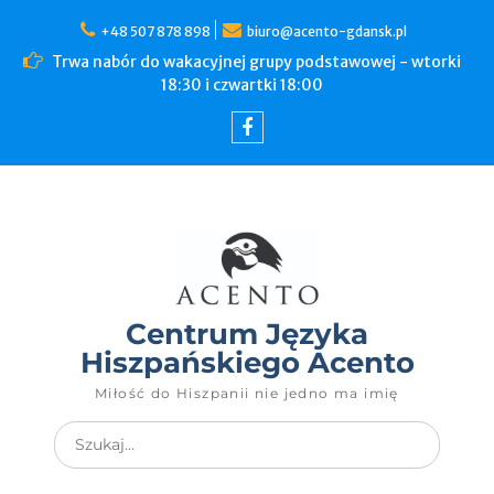
+48 507 878 898
biuro@acento-gdansk.pl
Trwa nabór do wakacyjnej grupy podstawowej - wtorki
18:30 i czwartki 18:00
Centrum Języka
Hiszpańskiego Acento
Miłość do Hiszpanii nie jedno ma imię