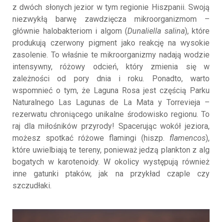
z dwóch słonych jezior w tym regionie Hiszpanii. Swoją
niezwykłą barwę zawdzięcza mikroorganizmom –
głównie halobakteriom i algom (
Dunaliella salina
), które
produkują czerwony pigment jako reakcję na wysokie
zasolenie. To właśnie te mikroorganizmy nadają wodzie
intensywny, różowy odcień, który zmienia się w
zależności od pory dnia i roku. Ponadto, warto
wspomnieć o tym, że Laguna Rosa jest częścią Parku
Naturalnego Las Lagunas de La Mata y Torrevieja –
rezerwatu chroniącego unikalne środowisko regionu. To
raj dla miłośników przyrody! Spacerując wokół jeziora,
możesz spotkać różowe flamingi (hiszp.
flamencos
),
które uwielbiają te tereny, ponieważ jedzą plankton z alg
bogatych w karotenoidy. W okolicy występują również
inne gatunki ptaków, jak na przykład czaple czy
szczudłaki.