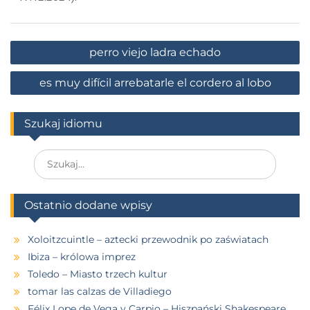
perro viejo ladra echado
es muy difícil arrebatarle el cordero al lobo
Szukaj idiomu
Ostatnio dodane wpisy
Xoloitzcuintle – aztecki przewodnik po zaświatach
Ibiza – królowa imprez
Toledo – Miasto trzech kultur
tomar las calzas de Villadiego
Félix Lope de Vega y Carpio – Hiszpański Shakespeare