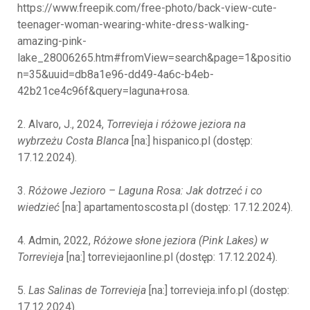
https://www.freepik.com/free-photo/back-view-cute-
teenager-woman-wearing-white-dress-walking-
amazing-pink-
lake_28006265.htm#fromView=search&page=1&positio
n=35&uuid=db8a1e96-dd49-4a6c-b4eb-
42b21ce4c96f&query=laguna+rosa.
2. Alvaro, J., 2024,
Torrevieja i różowe jeziora na
wybrzeżu Costa Blanca
[na:] hispanico.pl (dostęp:
17.12.2024).
3.
Różowe Jezioro – Laguna Rosa: Jak dotrzeć i co
wiedzieć
[na:] apartamentoscosta.pl (dostęp: 17.12.2024).
4. Admin, 2022,
Różowe słone jeziora (Pink Lakes) w
Torrevieja
[na:] torreviejaonline.pl (dostęp: 17.12.2024).
5.
Las Salinas de Torrevieja
[na:] torrevieja.info.pl (dostęp:
17.12.2024).