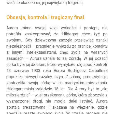
właśnie okazało się jej największą tragedią.
Obsesja, kontrola i tragiczny finał
Aurora, mimo swojej wizji wolności i postępu, nie
potrafiła zaakceptować, że Hildegart chce żyć po
swojemu. Gdy dziewczyna zaczęła przejawiać oznaki
niezależności – pragnienie wyjazdu za granicę, kontakty
z innymi intelektualistami, chęć życia na własnych
zasadach – Aurora uznała to za zdradę. W jej oczach
córka była jej dziełem, które wymykało się spod kontroli.
13 czerwca 1933 roku Aurora Rodríguez Carballeira
popełniła niewyobrażalny czyn. Z zimną premedytacją
zastrzeliła swoją córkę w ich madryckim mieszkaniu.
Hildegart miała zaledwie 18 lat. Dla Aurory był to „akt
miłosierdzia” – w jej przekonaniu córka, która zboczyła z
wyznaczonej drogi, nie mogła dalej istnieć. Aurora
została aresztowana i skazana na więzienie, gdzie
spędziła resztę swojego życia. W czasie procesu nie