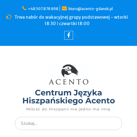
+48 507 878 898
biuro@acento-gdansk.pl
Trwa nabór do wakacyjnej grupy podstawowej - wtorki
18:30 i czwartki 18:00
Centrum Języka
Hiszpańskiego Acento
Miłość do Hiszpanii nie jedno ma imię