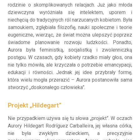
rodzinie o skomplikowanych relacjach. Już jako młoda
dziewczyna wyróżniała się intelektem, uporem i
niechęcią do tradycyjnych ról narzucanych kobietom. Była
samoukiem, zgłębiała filozofię, nauki społeczne i teorie
eugeniczne, wierząc, że świat można ulepszyć poprzez
świadome planowanie rozwoju ludzkości. Ponadto,
Aurora była feministką, socjalistką i zwolenniczką
postępu. W czasach, gdy kobiety rzadko miały głos, ona
nie tylko mówiła, ale krzyczała o potrzebie emancypacji,
edukacji i równości. Jednak jej idee przybrały formę,
która wielu mogła przerazić – Aurora postanowiła sama
stworzyć „doskonałego człowieka”.
Projekt „Hildegart”
Nie przypadkiem używa się tu słowa „projekt”. W oczach
Aurory Hildegart Rodríguez Carballeira, jej własna córka,
nie była zwykłym dzieckiem, a precyzyjnie