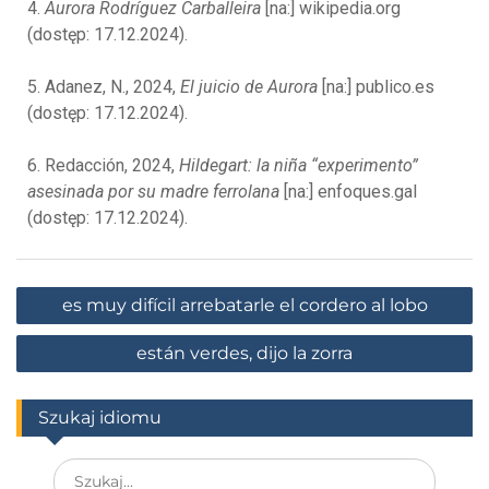
4.
Aurora Rodríguez Carballeira
[na:] wikipedia.org
(dostęp: 17.12.2024).
5. Adanez, N., 2024,
El juicio de Aurora
[na:] publico.es
(dostęp: 17.12.2024).
6. Redacción, 2024,
Hildegart: la niña “experimento”
asesinada por su madre ferrolana
[na:] enfoques.gal
(dostęp: 17.12.2024).
es muy difícil arrebatarle el cordero al lobo
están verdes, dijo la zorra
Szukaj idiomu