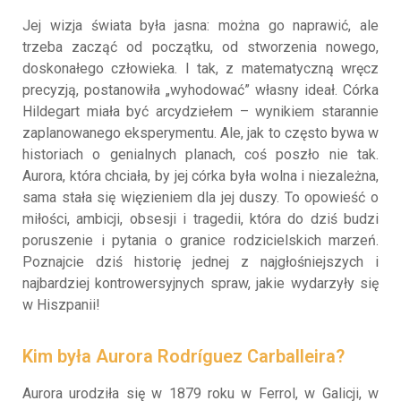
Jej wizja świata była jasna: można go naprawić, ale
trzeba zacząć od początku, od stworzenia nowego,
doskonałego człowieka. I tak, z matematyczną wręcz
precyzją, postanowiła „wyhodować” własny ideał. Córka
Hildegart miała być arcydziełem – wynikiem starannie
zaplanowanego eksperymentu. Ale, jak to często bywa w
historiach o genialnych planach, coś poszło nie tak.
Aurora, która chciała, by jej córka była wolna i niezależna,
sama stała się więzieniem dla jej duszy. To opowieść o
miłości, ambicji, obsesji i tragedii, która do dziś budzi
poruszenie i pytania o granice rodzicielskich marzeń.
Poznajcie dziś historię jednej z najgłośniejszych i
najbardziej kontrowersyjnych spraw, jakie wydarzyły się
w Hiszpanii!
Kim była Aurora Rodríguez Carballeira?
Aurora urodziła się w 1879 roku w Ferrol, w Galicji, w