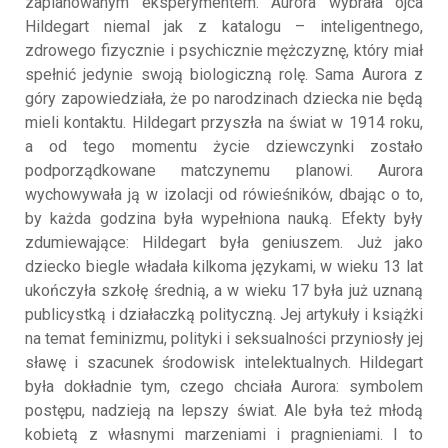
zaplanowanym eksperymentem. Aurora wybrała ojca
Hildegart niemal jak z katalogu – inteligentnego,
zdrowego fizycznie i psychicznie mężczyznę, który miał
spełnić jedynie swoją biologiczną rolę. Sama Aurora z
góry zapowiedziała, że po narodzinach dziecka nie będą
mieli kontaktu. Hildegart przyszła na świat w 1914 roku,
a od tego momentu życie dziewczynki zostało
podporządkowane matczynemu planowi. Aurora
wychowywała ją w izolacji od rówieśników, dbając o to,
by każda godzina była wypełniona nauką. Efekty były
zdumiewające: Hildegart była geniuszem. Już jako
dziecko biegle władała kilkoma językami, w wieku 13 lat
ukończyła szkołę średnią, a w wieku 17 była już uznaną
publicystką i działaczką polityczną. Jej artykuły i książki
na temat feminizmu, polityki i seksualności przyniosły jej
sławę i szacunek środowisk intelektualnych. Hildegart
była dokładnie tym, czego chciała Aurora: symbolem
postępu, nadzieją na lepszy świat. Ale była też młodą
kobietą z własnymi marzeniami i pragnieniami. I to